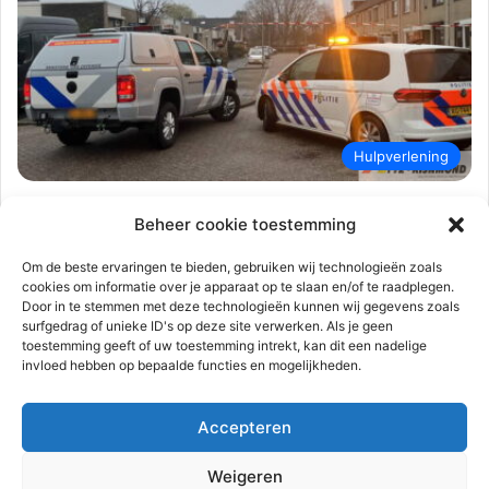
Hulpverlening
112-rijnmond
20 maart 2023
0
970
Beheer cookie toestemming
Straat afgezet na aantreffen wapens
en raketwerper in woning | Wetering S-
Om de beste ervaringen te bieden, gebruiken wij technologieën zoals
cookies om informatie over je apparaat op te slaan en/of te raadplegen.
Gravendeel
Door in te stemmen met deze technologieën kunnen wij gegevens zoals
surfgedrag of unieke ID's op deze site verwerken. Als je geen
S-Gravendeel – Maandagmiddag 20 maart rond 17.00 uur zijn
toestemming geeft of uw toestemming intrekt, kan dit een nadelige
de hulpdiensten ingezet aan de Wetering. Meerdere
invloed hebben op bepaalde functies en mogelijkheden.
hulpdiensten waaronder de Explosieven…
Accepteren
Lees meer
Weigeren