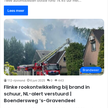
Twee automobilisten botste rond 14.45 uur met…
Lees meer
Brandweer
112-rijnmond
6 juni 2025
0
443
Flinke rookontwikkeling bij brand in
schuur, NL-alert verstuurd |
Boendersweg ‘s-Gravendeel