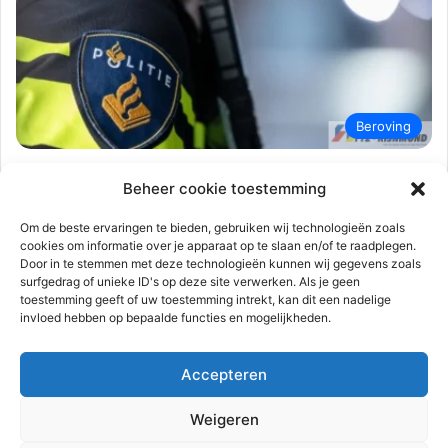
Beroving
112-rijnmond
4 januari 2026
0
428
Beheer cookie toestemming
50-jarige man vastgebonden in woning
bij overval | Saenredamstraat
Om de beste ervaringen te bieden, gebruiken wij technologieën zoals
cookies om informatie over je apparaat op te slaan en/of te raadplegen.
Rotterdam
Door in te stemmen met deze technologieën kunnen wij gegevens zoals
surfgedrag of unieke ID's op deze site verwerken. Als je geen
Rotterdam – Bedreigd met een vuurwapen en vervolgens
toestemming geeft of uw toestemming intrekt, kan dit een nadelige
vastgebonden lieten drie overvallers een man aan de
invloed hebben op bepaalde functies en mogelijkheden.
Saenredamstraat in de nacht…
Accepteren
Lees meer
Weigeren