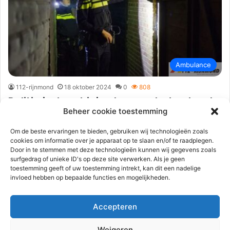
Ambulance
112-rijnmond
18 oktober 2024
0
808
Politie betrapt inbrekers op heterdaad,
Beheer cookie toestemming
42-jarige inbreker valt zes meter naar
beneden | Waalhaven – Schelmeroord
Om de beste ervaringen te bieden, gebruiken wij technologieën zoals
cookies om informatie over je apparaat op te slaan en/of te raadplegen.
Rotterdam
Door in te stemmen met deze technologieën kunnen wij gegevens zoals
surfgedrag of unieke ID's op deze site verwerken. Als je geen
Rotterdam – In de nacht van donderdag op vrijdag 18 oktober
toestemming geeft of uw toestemming intrekt, kan dit een nadelige
werden op twee Rotterdamse locaties drie inbrekers op
invloed hebben op bepaalde functies en mogelijkheden.
heterdaad…
Accepteren
Lees meer
Weigeren