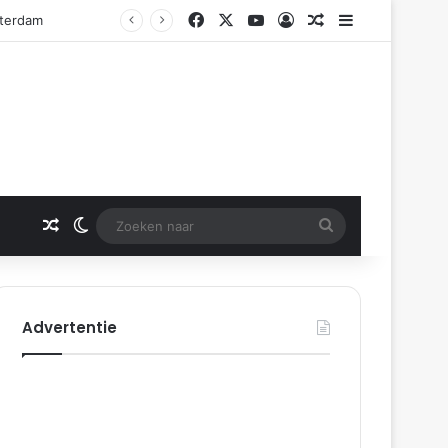
Facebook
X
YouTube
Log In
Gerelateerd artikel
Sidebar
tterdam
Gerelateerd artikel
Switch skin
Zoeken
naar
Advertentie