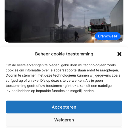
Brandweer
112-rijnmond
14 juli 2023
0
567
Beheer cookie toestemming
Flinke rookontwikkeling bij brand in
staalfabriek | s-Gravendeelsedijk
Om de beste ervaringen te bieden, gebruiken wij technologieën zoals
cookies om informatie over je apparaat op te slaan en/of te raadplegen.
Dordrecht
Door in te stemmen met deze technologieën kunnen wij gegevens zoals
surfgedrag of unieke ID's op deze site verwerken. Als je geen
Dordrecht – Vrijdagavond 14 juli om 21.10 uur was brand
toestemming geeft of uw toestemming intrekt, kan dit een nadelige
ontstaan in een loods aan de ‘s-Gravendeelsedijk. Dit betrof
invloed hebben op bepaalde functies en mogelijkheden.
een…
Accepteren
Lees meer
Weigeren