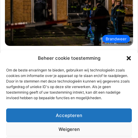
Brandweer
112-rijnmond
30 december 2023
0
1.008
Beheer cookie toestemming
Zwaar vuurwerk veroorzaakt schade
aan deur woning | Staccato Krimpen
Om de beste ervaringen te bieden, gebruiken wij technologieën zoals
cookies om informatie over je apparaat op te slaan en/of te raadplegen.
aan den IJssel
Door in te stemmen met deze technologieën kunnen wij gegevens zoals
surfgedrag of unieke ID's op deze site verwerken. Als je geen
Krimpen aan den IJssel – Bij een woning aan de Staccato is
toestemming geeft of uw toestemming intrekt, kan dit een nadelige
zaterdagavond 30 december zwaar vuurwerk door de
invloed hebben op bepaalde functies en mogelijkheden.
brievenbus…
Accepteren
Lees meer
Weigeren