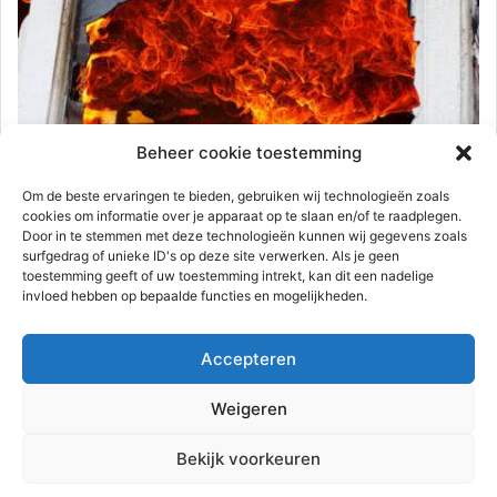
Brandweer
Beheer cookie toestemming
112-rijnmond
25 februari 2024
0
2.367
Om de beste ervaringen te bieden, gebruiken wij technologieën zoals
Woning verwoest door uitslaande brand
cookies om informatie over je apparaat op te slaan en/of te raadplegen.
Door in te stemmen met deze technologieën kunnen wij gegevens zoals
| Tas Brielle
surfgedrag of unieke ID's op deze site verwerken. Als je geen
toestemming geeft of uw toestemming intrekt, kan dit een nadelige
Brielle – In een woning aan de Tas is in de nacht van zaterdag
invloed hebben op bepaalde functies en mogelijkheden.
op zondag 25 februari een brand…
Accepteren
Lees meer
Weigeren
Advertentie
Bekijk voorkeuren