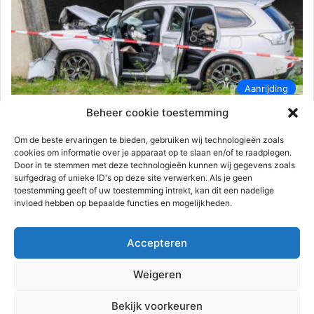
Aanrijding
Beheer cookie toestemming
112-rijnmond
31 maart 2024
0
835
Auto botst frontaal op pijler, drie
Om de beste ervaringen te bieden, gebruiken wij technologieën zoals
cookies om informatie over je apparaat op te slaan en/of te raadplegen.
gewonde | Trimpad Schiedam
Door in te stemmen met deze technologieën kunnen wij gegevens zoals
surfgedrag of unieke ID's op deze site verwerken. Als je geen
Schiedam – Zondagmiddag 31 maart om 13.00 uur heeft een
toestemming geeft of uw toestemming intrekt, kan dit een nadelige
ongeval plaatsgevonden aan de Trimpad. Er zijn drie mensen,
invloed hebben op bepaalde functies en mogelijkheden.
een…
Accepteren
Lees meer
Weigeren
Advertentie
Bekijk voorkeuren