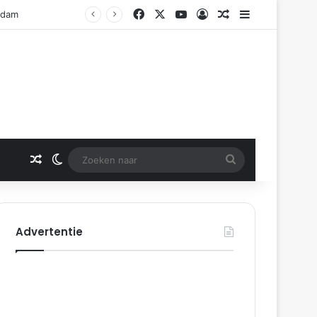
Facebook
X
YouTube
Log In
Gerelateerd artikel
Sidebar
erdam
Gerelateerd artikel
Switch skin
Zoeken
naar
Advertentie