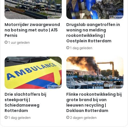
n
l
d
i
e
j
s
k
Motorrijder zwaargewond
Drugslab aangetroffen in
t
t
na botsing met auto | A15
woning na melding
o
r
Pernis
rookontwikkeling |
f
o
Oostplein Rotterdam
1 uur geleden
|
o
1 dag geleden
A
k
l
u
b
i
e
t
r
d
t
e
P
g
l
r
Drie slachtoffers bij
Flinke rookontwikkeling bij
e
o
steekpartij |
grote brand bij van
s
Schiedamseweg
leeuwen recycling |
n
Rotterdam
Doklaan Rotterdam
m
d
a
|
1 dag geleden
2 dagen geleden
n
Y