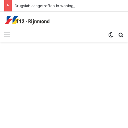
Drugslab aangetroffen in woning na melding rookontwikkeling | Oostplein Rotterdam
Menu
Switch sk
Zoek