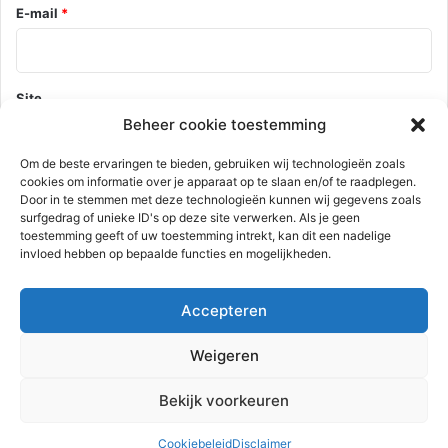
E-mail
*
Site
Beheer cookie toestemming
Om de beste ervaringen te bieden, gebruiken wij technologieën zoals
cookies om informatie over je apparaat op te slaan en/of te raadplegen.
Mijn naam, e-mail en site opslaan in deze browser voor de
Door in te stemmen met deze technologieën kunnen wij gegevens zoals
volgende keer wanneer ik een reactie plaats.
surfgedrag of unieke ID's op deze site verwerken. Als je geen
toestemming geeft of uw toestemming intrekt, kan dit een nadelige
invloed hebben op bepaalde functies en mogelijkheden.
Deze site gebruikt Akismet om spam te verminderen.
Bekijk hoe je
Accepteren
reactie gegevens worden verwerkt
.
Weigeren
Advertentie
Bekijk voorkeuren
Cookiebeleid
Disclaimer