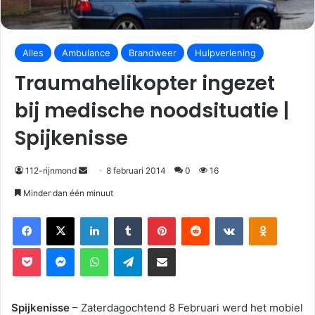
Alles
Ambulance
Brandweer
Hulpverlening
Traumahelikopter ingezet
bij medische noodsituatie |
Spijkenisse
112-rijnmond
8 februari 2014
0
16
Minder dan één minuut
Facebook
X
LinkedIn
Tumblr
Pinterest
Reddit
VKontakte
Odnoklassniki
Pocket
Messenger
WhatsApp
Telegram
Deel via E-mail
Spijkenisse
– Zaterdagochtend 8 Februari werd het mobiel