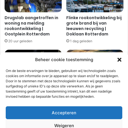
l
w
o
n
Drugslab aangetroffen in
Flinke rookontwikkeling bij
d
woning na melding
grote brand bij van
n
rookontwikkeling |
leeuwen recycling |
a
Oostplein Rotterdam
Doklaan Rotterdam
o
20 uur geleden
1 dag geleden
n
g
e
Beheer cookie toestemming
v
a
Om de beste ervaringen te bieden, gebruiken wij technologieën zoals
l
cookies om informatie over je apparaat op te slaan en/of te raadplegen.
m
Door in te stemmen met deze technologieën kunnen wij gegevens zoals
e
surfgedrag of unieke ID's op deze site verwerken. Als je geen
Woning volledig verwoest
Zeer grote brand in
toestemming geeft of uw toestemming intrekt, kan dit een nadelige
t
door brand, bewoner
duingebied |
invloed hebben op bepaalde functies en mogelijkheden.
zwaargewond |
Oosterduinpad Ouddorp
b
Watertorenweg
e
3 dagen geleden
Rotterdam
s
Accepteren
t
2 dagen geleden
e
Weigeren
l