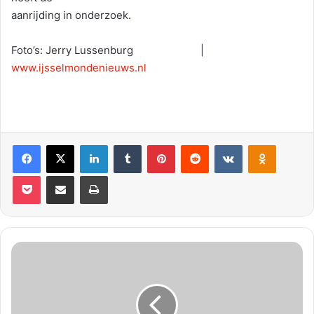
aanrijding in onderzoek.
Foto’s: Jerry Lussenburg |
www.ijsselmondenieuws.nl
Facebook
X
LinkedIn
Tumblr
Pinterest
Reddit
VKontakte
Odnoklassniki
Pocket
Deel via E-mail
Print
M
e
n
s
e