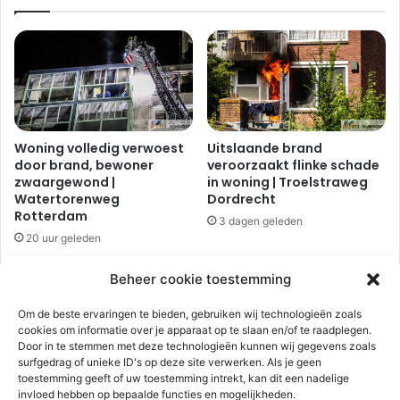
p
o
d
p
e
z
M
u
o
i
e
d
r
p
v
l
Woning volledig verwoest
Uitslaande brand
e
e
door brand, bewoner
veroorzaakt flinke schade
l
i
zwaargewond |
in woning | Troelstraweg
d
n
Watertorenweg
Dordrecht
i
v
Rotterdam
3 dagen geleden
n
a
20 uur geleden
R
l
o
t
Beheer cookie toestemming
t
n
t
a
Om de beste ervaringen te bieden, gebruiken wij technologieën zoals
e
a
cookies om informatie over je apparaat op te slaan en/of te raadplegen.
r
r
Door in te stemmen met deze technologieën kunnen wij gegevens zoals
d
b
surfgedrag of unieke ID's op deze site verwerken. Als je geen
a
toestemming geeft of uw toestemming intrekt, kan dit een nadelige
e
Automobilist ramt
Motorrijder zwaargewond
invloed hebben op bepaalde functies en mogelijkheden.
m
meerdere geparkeerde
bij eenzijdig
n