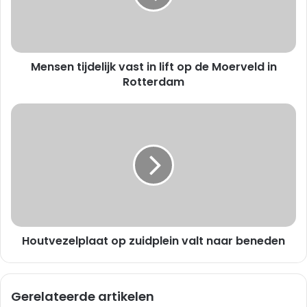
n
t
i
j
Mensen tijdelijk vast in lift op de Moerveld in
d
e
Rotterdam
l
i
H
j
o
k
u
v
t
a
v
s
e
t
z
i
e
n
l
l
Houtvezelplaat op zuidplein valt naar beneden
p
i
l
f
a
t
a
Gerelateerde artikelen
o
t