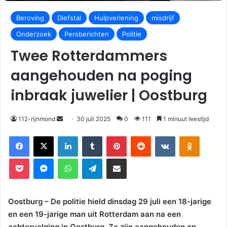
Beroving
Diefstal
Hulpverlening
misdrijf
Onderzoek
Persberichten
Politie
Twee Rotterdammers
aangehouden na poging
inbraak juwelier | Oostburg
112-rijnmond
30 juli 2025
0
111
1 minuut leestijd
Facebook
X
LinkedIn
Tumblr
Pinterest
Reddit
VKontakte
Odnoklassniki
Pocket
Messenger
WhatsApp
Telegram
Deel via E-mail
Oostburg – De politie hield dinsdag 29 juli een 18-jarige
en een 19-jarige man uit Rotterdam aan na een
achtervolging in Oostburg. Ze zijn aangehouden op