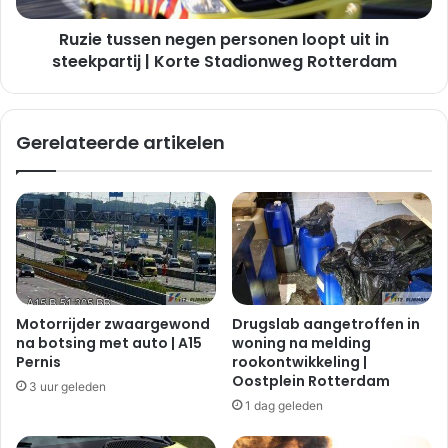
|
Ruzie tussen negen personen loopt uit in
Korte
Stadionweg
steekpartij | Korte Stadionweg Rotterdam
Rotterdam
Gerelateerde artikelen
Motorrijder zwaargewond
Drugslab aangetroffen in
na botsing met auto | A15
woning na melding
Pernis
rookontwikkeling |
Oostplein Rotterdam
3 uur geleden
1 dag geleden