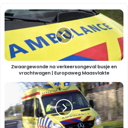
Zwaargewonde
na
verkeersongeval
busje
en
vrachtwagen
|
Europaweg
Maasvlakte
Zwaargewonde na verkeersongeval busje en
vrachtwagen | Europaweg Maasvlakte
Ruzie
tussen
negen
personen
loopt
uit
in
steekpartij