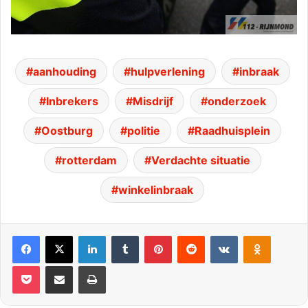
aanhouding
hulpverlening
inbraak
Inbrekers
Misdrijf
onderzoek
Oostburg
politie
Raadhuisplein
rotterdam
Verdachte situatie
winkelinbraak
Facebook
X
LinkedIn
Tumblr
Pinterest
Reddit
VKontakte
Odnoklassniki
Pocket
Deel via E-mail
Print