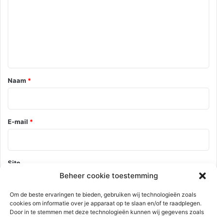
a
c
t
i
e
*
Naam
*
E-mail
*
Site
Beheer cookie toestemming
Om de beste ervaringen te bieden, gebruiken wij technologieën zoals
cookies om informatie over je apparaat op te slaan en/of te raadplegen.
Mijn naam, e-mail en site opslaan in deze browser voor de
Door in te stemmen met deze technologieën kunnen wij gegevens zoals