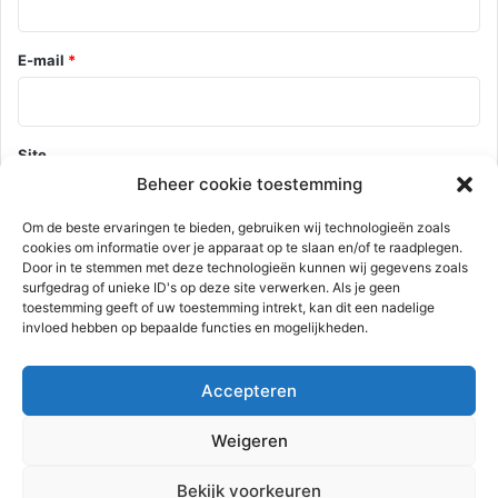
E-mail
*
Site
Beheer cookie toestemming
Om de beste ervaringen te bieden, gebruiken wij technologieën zoals
cookies om informatie over je apparaat op te slaan en/of te raadplegen.
Mijn naam, e-mail en site opslaan in deze browser voor de
Door in te stemmen met deze technologieën kunnen wij gegevens zoals
volgende keer wanneer ik een reactie plaats.
surfgedrag of unieke ID's op deze site verwerken. Als je geen
toestemming geeft of uw toestemming intrekt, kan dit een nadelige
invloed hebben op bepaalde functies en mogelijkheden.
Deze site gebruikt Akismet om spam te verminderen.
Bekijk hoe je
Accepteren
reactie gegevens worden verwerkt
.
Weigeren
Advertentie
Bekijk voorkeuren