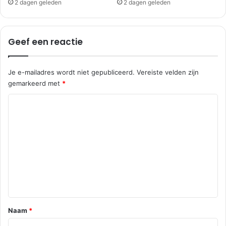
2 dagen geleden
2 dagen geleden
Geef een reactie
Je e-mailadres wordt niet gepubliceerd.
Vereiste velden zijn
gemarkeerd met
*
R
e
a
c
t
i
e
*
Naam
*