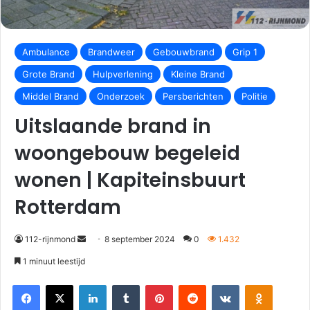
Ambulance
Brandweer
Gebouwbrand
Grip 1
Grote Brand
Hulpverlening
Kleine Brand
Middel Brand
Onderzoek
Persberichten
Politie
Uitslaande brand in
woongebouw begeleid
wonen | Kapiteinsbuurt
Rotterdam
112-rijnmond
8 september 2024
0
1.432
1 minuut leestijd
Facebook
X
LinkedIn
Tumblr
Pinterest
Reddit
VKontakte
Odnoklassniki