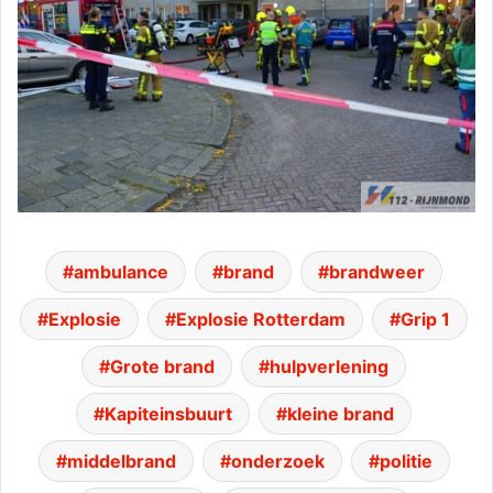
ambulance
brand
brandweer
Explosie
Explosie Rotterdam
Grip 1
Grote brand
hulpverlening
Kapiteinsbuurt
kleine brand
middelbrand
onderzoek
politie