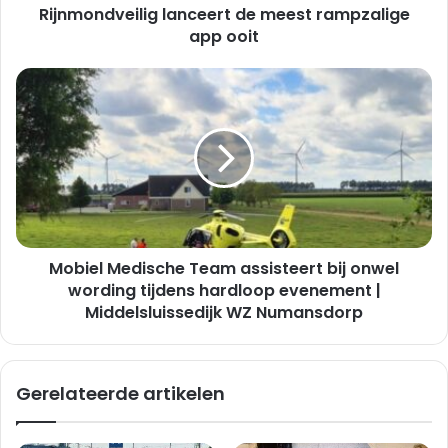
Rijnmondveilig lanceert de meest rampzalige
app ooit
Mobiel
Medische
Team
assisteert
bij
onwel
wording
tijdens
hardloop
Mobiel Medische Team assisteert bij onwel
evenement
|
wording tijdens hardloop evenement |
Middelsluissedijk
Middelsluissedijk WZ Numansdorp
WZ
Numansdorp
Gerelateerde artikelen