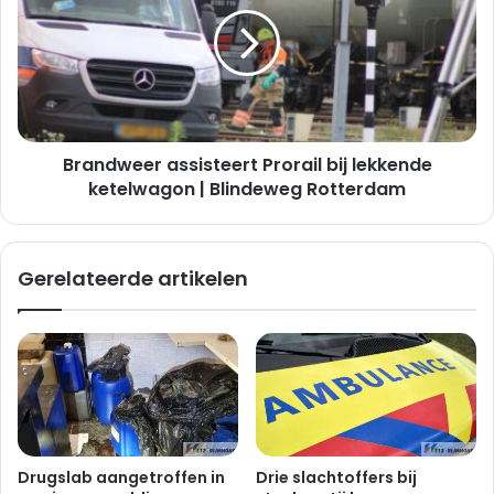
bij
lekkende
ketelwagon
|
Blindeweg
Rotterdam
Brandweer assisteert Prorail bij lekkende
ketelwagon | Blindeweg Rotterdam
Gerelateerde artikelen
Drugslab aangetroffen in
Drie slachtoffers bij