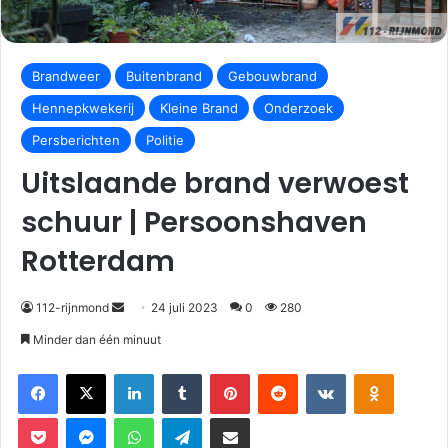
Brandweer
Buitenbrand
Gebouwbrand
Hennepkwekerij
Kleine Brand
Onderzoek
Persberichten
Politie
Uitslaande brand verwoest
schuur | Persoonshaven
Rotterdam
112-rijnmond
24 juli 2023
0
280
Minder dan één minuut
Facebook
X
LinkedIn
Tumblr
Pinterest
Reddit
VKontakte
Odnoklassniki
Pocket
Messenger
WhatsApp
Telegram
Deel via E-mail