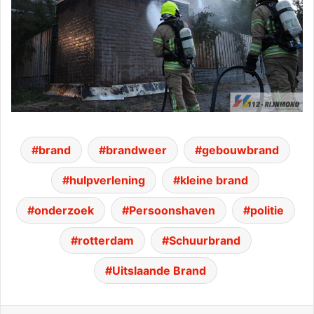
brand
brandweer
gebouwbrand
hulpverlening
kleine brand
onderzoek
Persoonshaven
politie
rotterdam
Schuurbrand
Uitslaande Brand