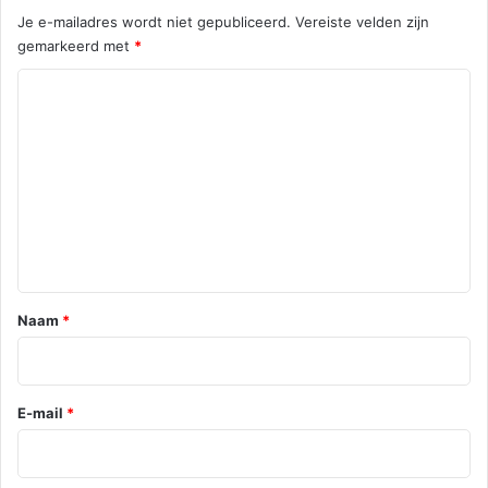
Je e-mailadres wordt niet gepubliceerd.
Vereiste velden zijn
gemarkeerd met
*
R
e
a
c
t
i
e
*
Naam
*
E-mail
*