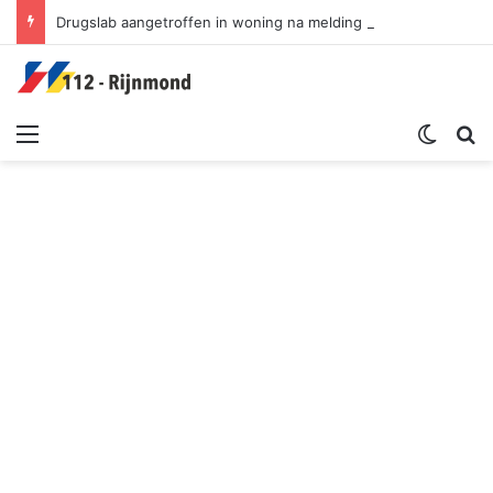
Drugslab aangetroffen in woning na melding rookontwikkeling | Oostplein Rotterdam
Menu
Switch sk
Zoek