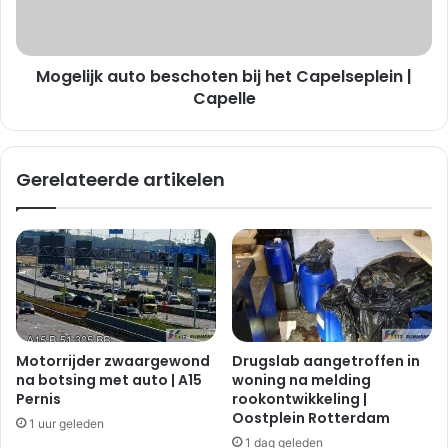
t
j
e
k
e
a
k
Mogelijk auto beschoten bij het Capelseplein |
u
p
t
Capelle
a
o
r
b
t
e
Gerelateerde artikelen
i
s
j
c
b
h
i
o
j
t
d
e
e
n
R
b
e
i
Motorrijder zwaargewond
Drugslab aangetroffen in
t
j
na botsing met auto | A15
woning na melding
R
h
Pernis
rookontwikkeling |
e
e
Oostplein Rotterdam
1 uur geleden
m
t
1 dag geleden