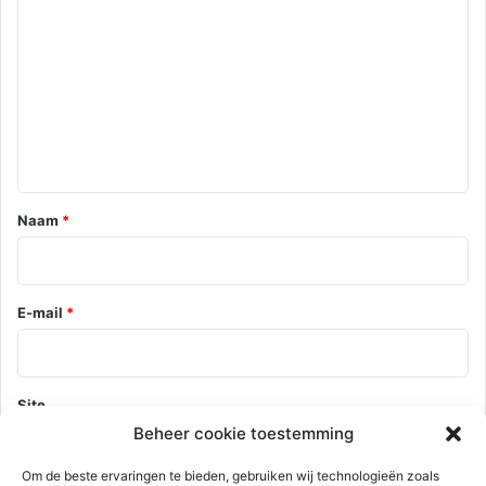
e
a
c
t
i
e
*
Naam
*
E-mail
*
Site
Beheer cookie toestemming
Om de beste ervaringen te bieden, gebruiken wij technologieën zoals