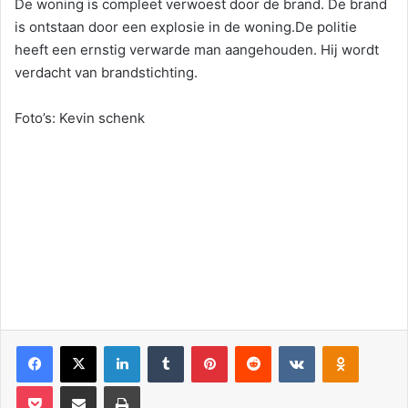
De woning is compleet verwoest door de brand. De brand
is ontstaan door een explosie in de woning.De politie
heeft een ernstig verwarde man aangehouden. Hij wordt
verdacht van brandstichting.
Foto’s: Kevin schenk
Facebook
X
LinkedIn
Tumblr
Pinterest
Reddit
VKontakte
Odnoklassniki
Pocket
Deel via E-mail
Print