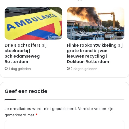
i
C
s
a
e
p
|
e
R
l
o
s
t
e
t
p
Drie slachtoffers bij
Flinke rookontwikkeling bij
e
l
steekpartij |
grote brand bij van
r
Schiedamseweg
leeuwen recycling |
e
Rotterdam
Doklaan Rotterdam
d
i
a
n
1 dag geleden
2 dagen geleden
m
|
C
a
Geef een reactie
p
e
l
Je e-mailadres wordt niet gepubliceerd.
Vereiste velden zijn
l
gemarkeerd met
*
e
R