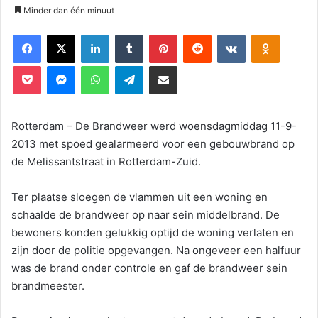
Minder dan één minuut
Facebook
X
LinkedIn
Tumblr
Pinterest
Reddit
VKontakte
Odnoklassniki
Pocket
Messenger
WhatsApp
Telegram
Deel via E-mail
Rotterdam – De Brandweer werd woensdagmiddag 11-9-
2013 met spoed gealarmeerd voor een gebouwbrand op
de Melissantstraat in Rotterdam-Zuid.
Ter plaatse sloegen de vlammen uit een woning en
schaalde de brandweer op naar sein middelbrand. De
bewoners konden gelukkig optijd de woning verlaten en
zijn door de politie opgevangen. Na ongeveer een halfuur
was de brand onder controle en gaf de brandweer sein
brandmeester.