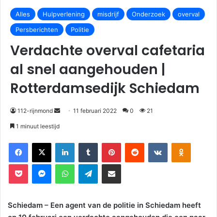
Alles
Hulpverlening
misdrijf
Onderzoek
overval
Persberichten
Politie
Verdachte overval cafetaria
al snel aangehouden |
Rotterdamsedijk Schiedam
112-rijnmond
11 februari 2022
0
21
1 minuut leestijd
Facebook
X
LinkedIn
Tumblr
Pinterest
Reddit
VKontakte
Odnoklassniki
Pocket
Messenger
WhatsApp
Telegram
Deel via E-mail
Schiedam – Een agent van de politie in Schiedam heeft