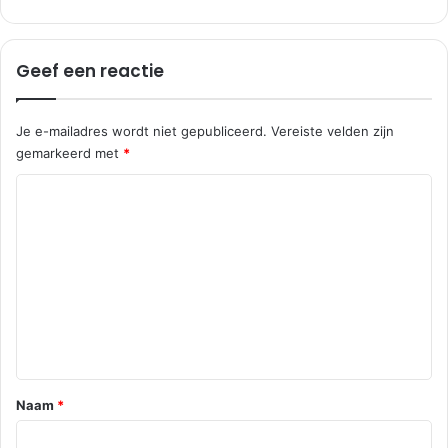
Geef een reactie
Je e-mailadres wordt niet gepubliceerd.
Vereiste velden zijn
gemarkeerd met
*
R
e
a
c
t
i
e
*
Naam
*