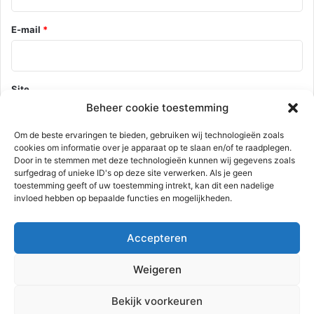
E-mail
*
Site
Beheer cookie toestemming
Om de beste ervaringen te bieden, gebruiken wij technologieën zoals
cookies om informatie over je apparaat op te slaan en/of te raadplegen.
Mijn naam, e-mail en site opslaan in deze browser voor de
Door in te stemmen met deze technologieën kunnen wij gegevens zoals
volgende keer wanneer ik een reactie plaats.
surfgedrag of unieke ID's op deze site verwerken. Als je geen
toestemming geeft of uw toestemming intrekt, kan dit een nadelige
invloed hebben op bepaalde functies en mogelijkheden.
Deze site gebruikt Akismet om spam te verminderen.
Bekijk hoe je
Accepteren
reactie gegevens worden verwerkt
.
Weigeren
Advertentie
Bekijk voorkeuren