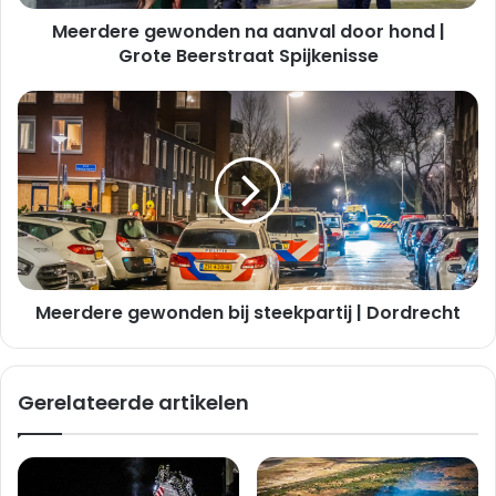
Beerstraat
Meerdere gewonden na aanval door hond |
Spijkenisse
Grote Beerstraat Spijkenisse
Meerdere
gewonden
bij
steekpartij
|
Dordrecht
Meerdere gewonden bij steekpartij | Dordrecht
Gerelateerde artikelen