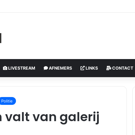
litieagenten gewond na geweld tijdens controle | Bospolderplein Rott
LIVESTREAM
AFNEMERS
LINKS
CONTACT
Politie
valt van galerij