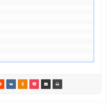
VKontakte
Odnoklassniki
Pocket
Deel via E-mail
Print