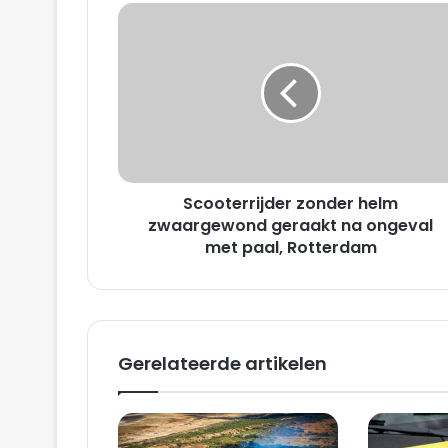
S
c
o
o
t
e
r
r
i
Scooterrijder zonder helm
j
d
zwaargewond geraakt na ongeval
e
met paal, Rotterdam
r
z
o
n
d
Gerelateerde artikelen
e
r
h
e