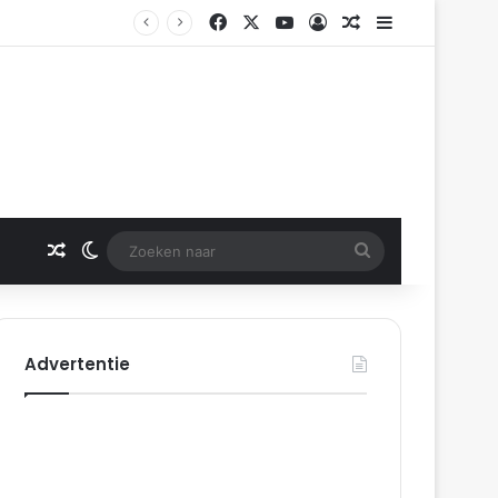
Facebook
X
YouTube
Log In
Gerelateerd artikel
Sidebar
erdam
Gerelateerd artikel
Switch skin
Zoeken
naar
Advertentie