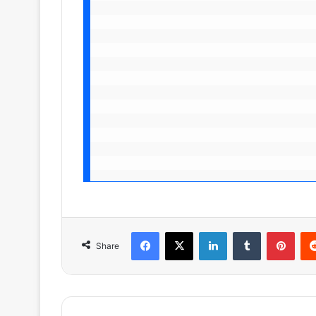
Facebook
X
LinkedIn
Tumblr
Pinterest
Reddit
Share