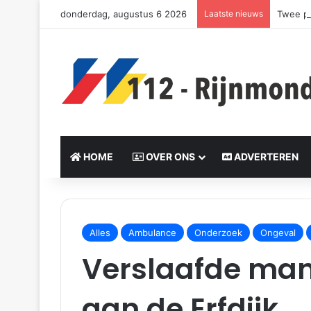
donderdag, augustus 6 2026
Laatste nieuws
Twee po
HOME
OVER ONS
ADVERTEREN
S
e
Alles
Ambulance
Onderzoek
Ongeval
n
Verslaafde man 
d
a
n
e