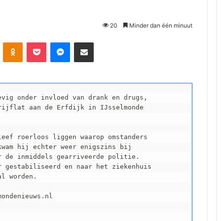
20
Minder dan één minuut
Odnoklassniki
Pocket
Messenger
Deel via E-mail
vig onder invloed van drank en drugs,

ijflat aan de Erfdijk in IJsselmonde

eef roerloos liggen waarop omstanders

wam hij echter weer enigszins bij

 de inmiddels gearriveerde politie.

 gestabiliseerd en naar het ziekenhuis

l worden.

ondenieuws.nl
