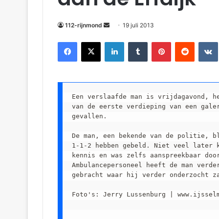
m
a
112-rijnmond
19 juli 2013
i
Facebook
X
LinkedIn
Tumblr
Pinterest
Reddit
VKontakte
l
Een verslaafde man is vrijdagavond, he
van de eerste verdieping van een galer
gevallen.

De man, een bekende van de politie, bl
1-1-2 hebben gebeld. Niet veel later k
kennis en was zelfs aanspreekbaar door
Ambulancepersoneel heeft de man verder
gebracht waar hij verder onderzocht za
Foto's: Jerry Lussenburg | www.ijsselm