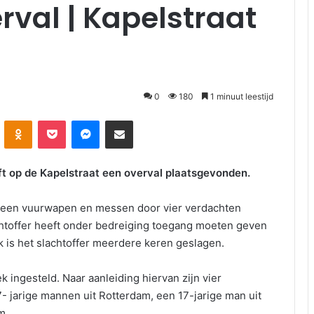
val | Kapelstraat
0
180
1 minuut leestijd
kte
Odnoklassniki
Pocket
Messenger
Deel via E-mail
ft op de Kapelstraat een overval plaatsgevonden.
an een vuurwapen en messen door vier verdachten
achtoffer heeft onder bedreiging toegang moeten geven
k is het slachtoffer meerdere keren geslagen.
k ingesteld. Naar aanleiding hiervan zijn vier
 jarige mannen uit Rotterdam, een 17-jarige man uit
m.