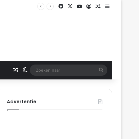
Facebook
X
YouTube
Log In
Gerelateerd artikel
Sidebar
m
Gerelateerd artikel
Switch skin
Zoeken
naar
Advertentie