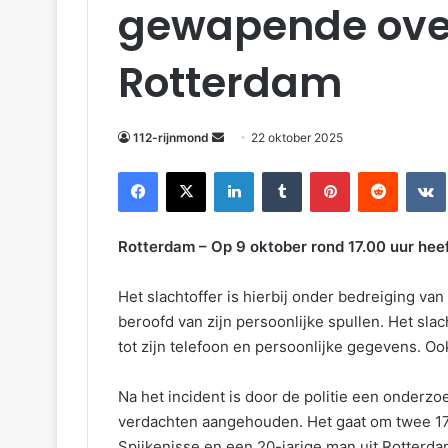
gewapende over
Rotterdam
112-rijnmond
22 oktober 2025
Facebook
X
LinkedIn
Tumblr
Pinterest
Reddit
VKonta
Rotterdam – Op 9 oktober rond 17.00 uur hee
Het slachtoffer is hierbij onder bedreiging v
beroofd van zijn persoonlijke spullen. Het sl
tot zijn telefoon en persoonlijke gegevens. Oo
Na het incident is door de politie een onderzoe
verdachten aangehouden. Het gaat om twee 17-
Spijkenisse en een 20-jarige man uit Rotterda