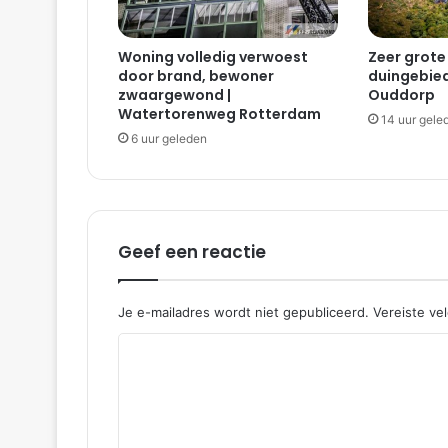
Woning volledig verwoest
Zeer grote
door brand, bewoner
duingebied
zwaargewond |
Ouddorp
Watertorenweg Rotterdam
14 uur gele
6 uur geleden
Geef een reactie
Je e-mailadres wordt niet gepubliceerd.
Vereiste ve
R
e
a
c