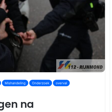
Mishandeling
Onderzoek
overval
gen na