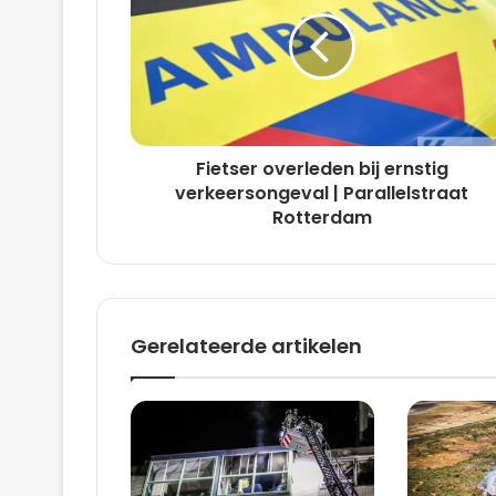
bij
ernstig
verkeersongeval
|
Parallelstraat
Rotterdam
Fietser overleden bij ernstig
verkeersongeval | Parallelstraat
Rotterdam
Gerelateerde artikelen