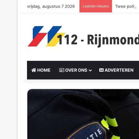
vrijdag, augustus 7 2026
Laatste nieuws
Twee politi
HOME
OVER ONS
ADVERTEREN
Send
an
email