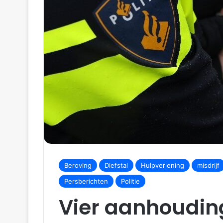
Beroving
Diefstal
Hulpverlening
misdrijf
Persberichten
Politie
Vier aanhoudin