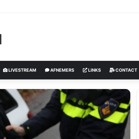
eagenten gewond na geweld tijdens controle | Bospolderplein Rotterda
LIVESTREAM
AFNEMERS
LINKS
CONTACT