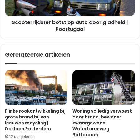
e
r
n
r
w
i
e
Scooterrijdster botst op auto door gladheid |
j
g
d
Poortugaal
e
s
n
t
s
e
Gerelateerde artikelen
i
r
n
b
b
o
r
t
a
s
a
t
k
o
w
p
o
a
Flinke rookontwikkeling bij
Woning volledig verwoest
n
u
grote brand bij van
door brand, bewoner
i
t
leeuwen recycling |
zwaargewond |
n
o
Doklaan Rotterdam
Watertorenweg
g
d
Rotterdam
12 uur geleden
|
o