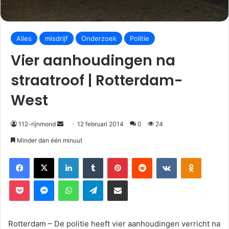
Alles
misdrijf
Onderzoek
Politie
Vier aanhoudingen na
straatroof | Rotterdam-
West
112-rijnmond
12 februari 2014
0
24
Minder dan één minuut
Facebook
X
LinkedIn
Tumblr
Pinterest
Reddit
VKontakte
Odnoklassniki
Pocket
Messenger
WhatsApp
Telegram
Deel via E-mail
Rotterdam – De politie heeft vier aanhoudingen verricht na