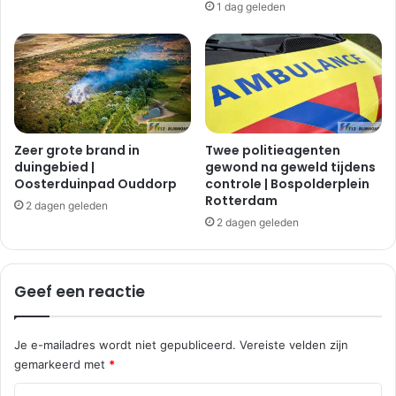
1 dag geleden
H
o
e
r
l
g
l
l
e
a
v
d
o
h
e
e
Zeer grote brand in
Twee politieagenten
t
duingebied |
gewond na geweld tijdens
i
Oosterduinpad Ouddorp
controle | Bospolderplein
s
d
Rotterdam
l
|
2 dagen geleden
u
P
2 dagen geleden
i
o
s
o
r
Geef een reactie
t
u
g
Je e-mailadres wordt niet gepubliceerd.
Vereiste velden zijn
a
gemarkeerd met
*
a
l