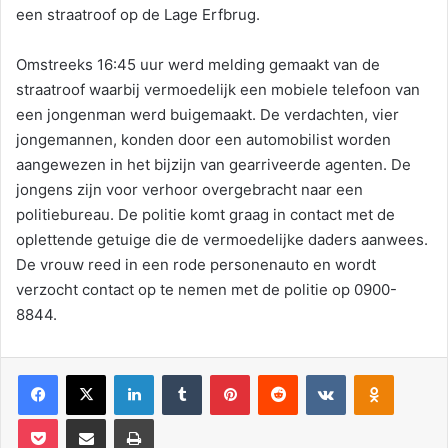
een straatroof op de Lage Erfbrug.
Omstreeks 16:45 uur werd melding gemaakt van de
straatroof waarbij vermoedelijk een mobiele telefoon van
een jongenman werd buigemaakt. De verdachten, vier
jongemannen, konden door een automobilist worden
aangewezen in het bijzijn van gearriveerde agenten. De
jongens zijn voor verhoor overgebracht naar een
politiebureau. De politie komt graag in contact met de
oplettende getuige die de vermoedelijke daders aanwees.
De vrouw reed in een rode personenauto en wordt
verzocht contact op te nemen met de politie op 0900-
8844.
Facebook
X
LinkedIn
Tumblr
Pinterest
Reddit
VKontakte
Odnoklassniki
Pocket
Deel via E-mail
Print