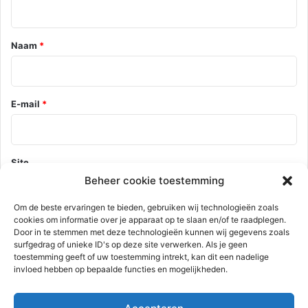
i
e
*
Naam
*
E-mail
*
Site
Beheer cookie toestemming
Om de beste ervaringen te bieden, gebruiken wij technologieën zoals
cookies om informatie over je apparaat op te slaan en/of te raadplegen.
Mijn naam, e-mail en site opslaan in deze browser voor de
Door in te stemmen met deze technologieën kunnen wij gegevens zoals
volgende keer wanneer ik een reactie plaats.
surfgedrag of unieke ID's op deze site verwerken. Als je geen
toestemming geeft of uw toestemming intrekt, kan dit een nadelige
invloed hebben op bepaalde functies en mogelijkheden.
Deze site gebruikt Akismet om spam te verminderen.
Bekijk hoe je