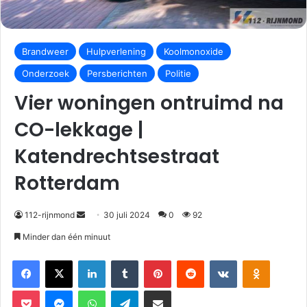
Brandweer
Hulpverlening
Koolmonoxide
Onderzoek
Persberichten
Politie
Vier woningen ontruimd na
CO-lekkage |
Katendrechtsestraat
Rotterdam
112-rijnmond
30 juli 2024
0
92
Minder dan één minuut
Facebook
X
LinkedIn
Tumblr
Pinterest
Reddit
VKontakte
Odnoklassniki
Pocket
Messenger
WhatsApp
Telegram
Deel via E-mail