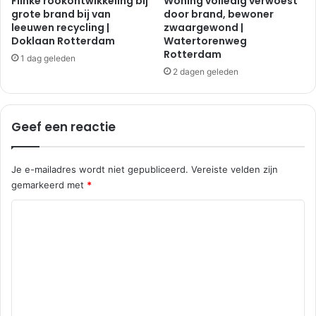
Flinke rookontwikkeling bij
Woning volledig verwoest
grote brand bij van
door brand, bewoner
leeuwen recycling |
zwaargewond |
Doklaan Rotterdam
Watertorenweg
Rotterdam
1 dag geleden
2 dagen geleden
Geef een reactie
Je e-mailadres wordt niet gepubliceerd.
Vereiste velden zijn
gemarkeerd met
*
R
e
a
c
t