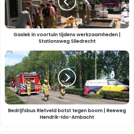
werkzaamheden
|
Stationsweg
Sliedrecht
Gaslek in voortuin tijdens werkzaamheden |
Stationsweg Sliedrecht
Bedrijfsbus
Rietveld
botst
tegen
boom
|
Reeweg
Hendrik-
Ido-
Bedrijfsbus Rietveld botst tegen boom | Reeweg
Ambacht
Hendrik-Ido-Ambacht