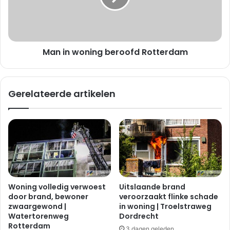
e
w
S
o
l
n
a
i
n
Man in woning beroofd Rotterdam
n
g
g
e
b
n
e
Gerelateerde artikelen
b
r
u
o
r
o
g
f
w
d
e
R
g
o
i
t
n
t
Woning volledig verwoest
Uitslaande brand
B
e
door brand, bewoner
veroorzaakt flinke schade
e
r
zwaargewond |
in woning | Troelstraweg
v
d
Watertorenweg
Dordrecht
e
a
Rotterdam
3 dagen geleden