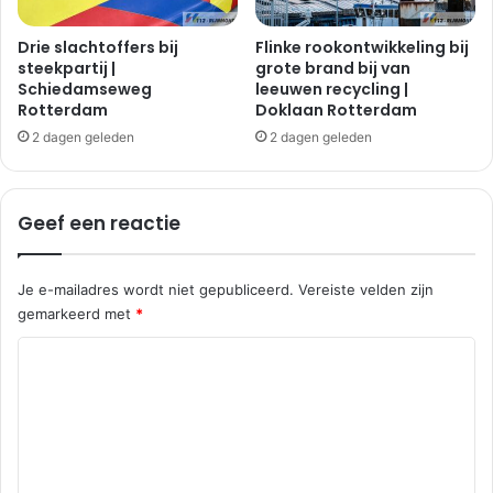
e
n
Drie slachtoffers bij
Flinke rookontwikkeling bij
n
steekpartij |
grote brand bij van
Schiedamseweg
leeuwen recycling |
a
Rotterdam
Doklaan Rotterdam
o
n
2 dagen geleden
2 dagen geleden
g
e
l
Geef een reactie
u
k
|
Je e-mailadres wordt niet gepubliceerd.
Vereiste velden zijn
S
gemarkeerd met
*
t
r
R
e
e
v
e
a
l
c
s
w
t