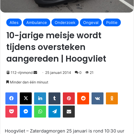
Alles
Ambulance
Onderzoek
Ongeval
Politie
10-jarige meisje wordt
tijdens oversteken
aangereden | Hoogvliet
112-rijnmond
25 januari 2014
0
21
Minder dan één minuut
Facebook
X
LinkedIn
Tumblr
Pinterest
Reddit
VKontakte
Odnoklassniki
Pocket
Messenger
WhatsApp
Telegram
Deel via E-mail
Hoogvliet – Zaterdagmorgen 25 januari is rond 10:30 uur