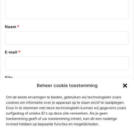
e
i
g
e
*
Naam
*
E-mail
*
Site
Beheer cookie toestemming
Om de beste ervaringen te bieden, gebruiken wij technologieën zoals
cookies om informatie over je apparaat op te slaan en/of te raadplegen.
Mijn naam, e-mail en site opslaan in deze browser voor de
Door in te stemmen met deze technologieën kunnen wij gegevens zoals
volgende keer wanneer ik een reactie plaats.
surfgedrag of unieke ID's op deze site verwerken. Als je geen
toestemming geeft of uw toestemming intrekt, kan dit een nadelige
invloed hebben op bepaalde functies en mogelijkheden.