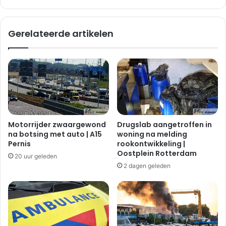
i
s
j
l
d
a
Gerelateerde artikelen
i
c
n
h
g
t
|
o
S
f
p
f
i
e
j
r
k
a
Motorrijder zwaargewond
Drugslab aangetroffen in
e
c
na botsing met auto | A15
woning na melding
n
h
Pernis
rookontwikkeling |
i
t
Oostplein Rotterdam
20 uur geleden
s
e
2 dagen geleden
s
r
e
g
e
l
a
t