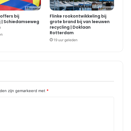
e
i
offers bij
Flinke rookontwikkeling bij
n
j | Schiedamseweg
grote brand bij van leeuwen
d
m
recycling | Doklaan
e
Rotterdam
en
W
19 uur geleden
a
a
l
h
a
v
e
n
|
lden zijn gemarkeerd met
*
R
o
t
t
e
r