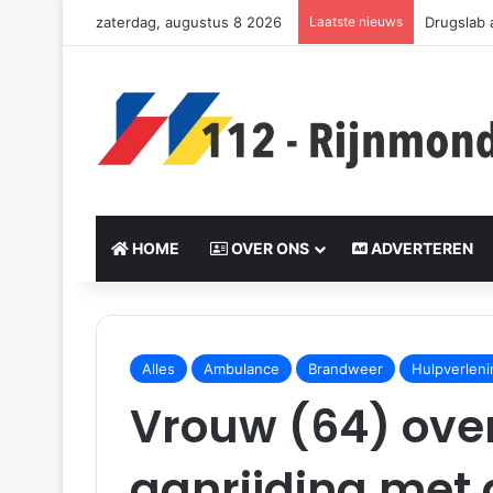
zaterdag, augustus 8 2026
Laatste nieuws
Drie slac
HOME
OVER ONS
ADVERTEREN
S
e
Alles
Ambulance
Brandweer
Hulpverleni
n
Vrouw (64) ove
d
a
n
aanrijding met 
e