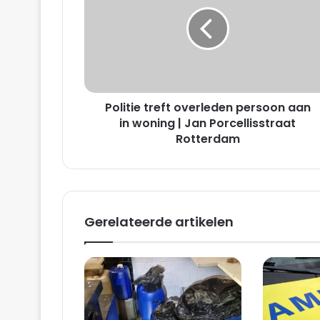
l
i
t
i
e
t
r
Politie treft overleden persoon aan
e
f
in woning | Jan Porcellisstraat
t
Rotterdam
o
v
e
r
l
Gerelateerde artikelen
e
d
e
n
p
e
r