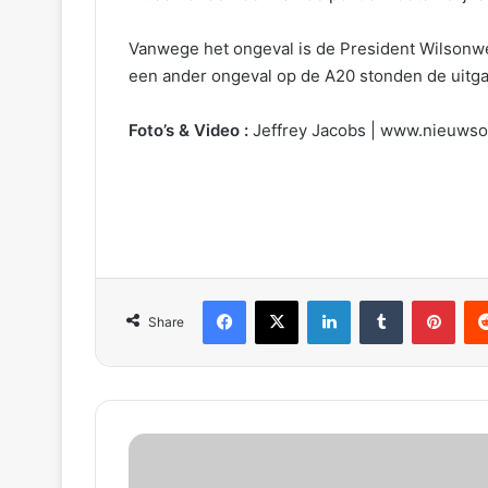
Vanwege het ongeval is de President Wilsonwe
een ander ongeval op de A20 stonden de ui
Foto’s & Video :
Jeffrey Jacobs | www.nieuwso
Facebook
X
LinkedIn
Tumblr
Pinterest
Reddit
Share
P
o