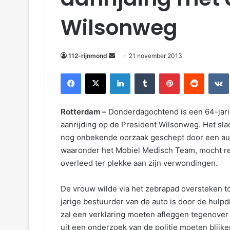
m
Wilsonweg
a
i
l
112-rijnmond
21 november 2013
Facebook
X
LinkedIn
Tumblr
Pinterest
Reddit
VKontakte
Rotterdam –
Donderdagochtend is een 64-jar
aanrijding op de President Wilsonweg. Het sla
nog onbekende oorzaak geschept door een aut
waaronder het Mobiel Medisch Team, mocht rea
overleed ter plekke aan zijn verwondingen.
De vrouw wilde via het zebrapad oversteken to
jarige bestuurder van de auto is door de hul
zal een verklaring moeten afleggen tegenover 
uit een onderzoek van de politie moeten blijke