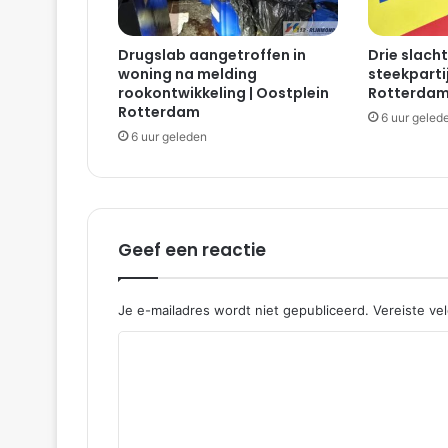
s
o
Drugslab aangetroffen in
Drie slacht
o
woning na melding
steekparti
n
rookontwikkeling | Oostplein
Rotterda
a
Rotterdam
6 uur geled
a
6 uur geleden
n
i
n
w
o
n
Geef een reactie
i
n
g
Je e-mailadres wordt niet gepubliceerd.
Vereiste ve
|
R
J
a
e
n
a
P
o
c