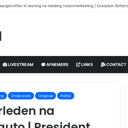
htoffers bij steekpartij | Schiedamseweg Rotterdam
LIVESTREAM
AFNEMERS
LINKS
CONTACT
ng
Onderzoek
Ongeval
Politie
rleden na
auto | President