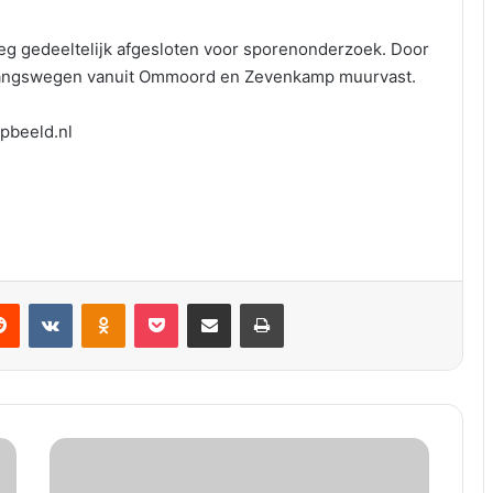
g gedeeltelijk afgesloten voor sporenonderzoek. Door
tgangswegen vanuit Ommoord en Zevenkamp muurvast.
pbeeld.nl
VKontakte
Odnoklassniki
Pocket
Deel via E-mail
Print
P
o