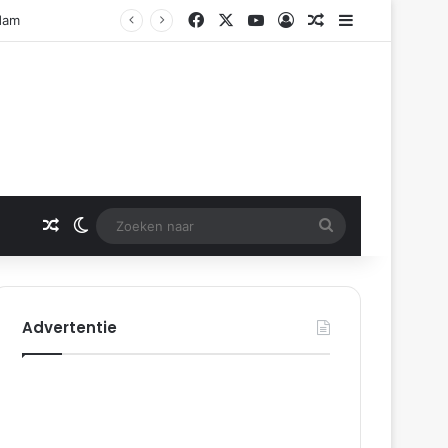
Facebook
X
YouTube
Log In
Gerelateerd artikel
Sidebar
Gerelateerd artikel
Switch skin
Zoeken
naar
Advertentie