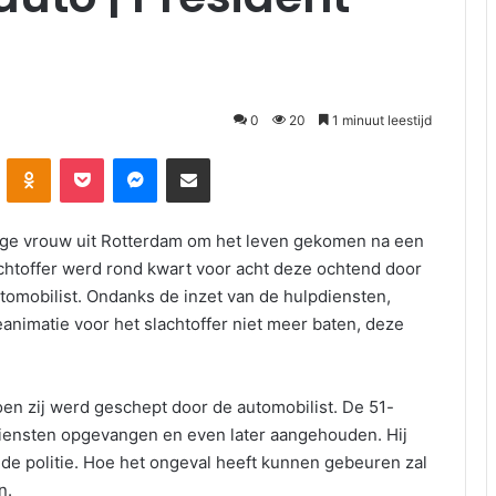
0
20
1 minuut leestijd
Odnoklassniki
Pocket
Messenger
Deel via E-mail
ige vrouw uit Rotterdam om het leven gekomen na een
chtoffer werd rond kwart voor acht deze ochtend door
omobilist. Ondanks de inzet van de hulpdiensten,
nimatie voor het slachtoffer niet meer baten, deze
en zij werd geschept door de automobilist. De 51-
pdiensten opgevangen en even later aangehouden. Hij
de politie. Hoe het ongeval heeft kunnen gebeuren zal
n.