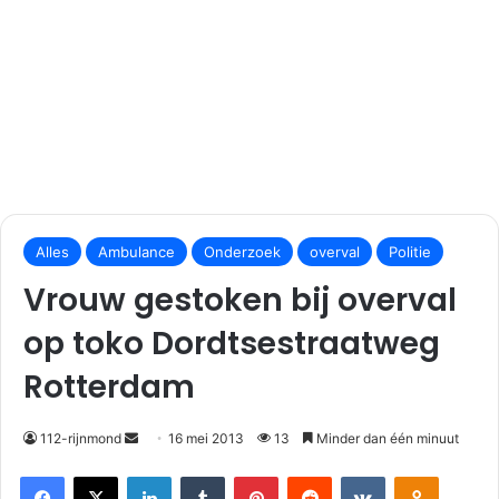
S
Alles
Ambulance
Onderzoek
overval
Politie
e
n
Vrouw gestoken bij overval
d
op toko Dordtsestraatweg
a
n
Rotterdam
e
m
112-rijnmond
16 mei 2013
13
Minder dan één minuut
a
i
Facebook
X
LinkedIn
Tumblr
Pinterest
Reddit
VKontakte
Odnoklassniki
l