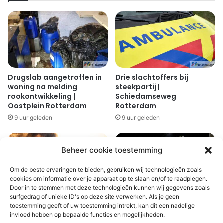
i
n
j
a
m
a
e
n
d
d
i
e
s
T
Drugslab aangetroffen in
Drie slachtoffers bij
c
i
woning na melding
steekpartij |
h
j
rookontwikkeling |
Schiedamseweg
e
k
Oostplein Rotterdam
Rotterdam
n
e
9 uur geleden
9 uur geleden
o
n
o
w
d
e
Beheer cookie toestemming
s
g
i
i
Om de beste ervaringen te bieden, gebruiken wij technologieën zoals
t
n
cookies om informatie over je apparaat op te slaan en/of te raadplegen.
u
P
Door in te stemmen met deze technologieën kunnen wij gegevens zoals
a
e
surfgedrag of unieke ID's op deze site verwerken. Als je geen
Flinke rookontwikkeling bij
Woning volledig verwoest
t
toestemming geeft of uw toestemming intrekt, kan dit een nadelige
r
grote brand bij van
door brand, bewoner
invloed hebben op bepaalde functies en mogelijkheden.
i
leeuwen recycling |
zwaargewond |
n