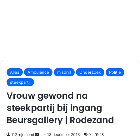
S
e
Alles
Ambulance
misdrijf
Onderzoek
Politie
n
steekpartij
d
Vrouw gewond na
a
n
steekpartij bij ingang
e
m
Beursgallery | Rodezand
a
i
112-rijnmond
13 december 2013
0
28
l