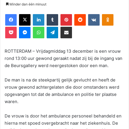
Minder dan één minuut
Facebook
X
LinkedIn
Tumblr
Pinterest
Reddit
VKontakte
Odnoklassniki
Pocket
Messenger
WhatsApp
Telegram
Deel via E-mail
ROTTERDAM – Vrijdagmiddag 13 december is een vrouw
rond 13:00 uur gewond geraakt nadat zij bij de ingang van
de Beursgallery werd neergestoken door een man.
De man is na de steekpartij gelijk gevlucht en heeft de
vrouw gewond achtergelaten die door omstanders werd
opgevangen tot dat de ambulance en politie ter plaatse
waren.
De vrouw is door het ambulance personeel behandeld en
hierna met spoed overgebracht naar het ziekenhuis. De