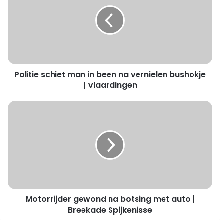
l
i
t
i
e
s
c
Politie schiet man in been na vernielen bushokje
h
i
| Vlaardingen
e
t
M
m
o
a
t
n
o
i
r
n
r
b
i
e
j
e
d
n
Motorrijder gewond na botsing met auto |
e
n
r
Breekade Spijkenisse
a
g