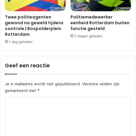
a
|
r
B
d
r
Twee politieagenten
Politiemedewerker
i
gewond na geweld tijdens
eenheid Rotterdam buiten
e
controle | Bospolderplein
functie gesteld
n
e
Rotterdam
g
k
2 dagen geleden
e
a
1 dag geleden
n
d
e
S
Geef een reactie
p
i
j
Je e-mailadres wordt niet gepubliceerd.
Vereiste velden zijn
k
gemarkeerd met
*
e
n
R
i
e
s
s
a
e
c