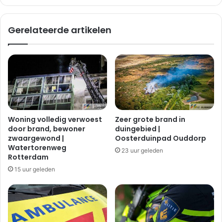
v
e
e
w
Gerelateerde artikelen
r
o
n
n
i
d
e
n
l
a
e
b
n
o
b
t
u
s
Woning volledig verwoest
Zeer grote brand in
s
i
door brand, bewoner
duingebied |
h
n
zwaargewond |
Oosterduinpad Ouddorp
o
g
Watertorenweg
23 uur geleden
k
m
Rotterdam
j
e
15 uur geleden
e
t
|
a
V
u
l
t
a
o