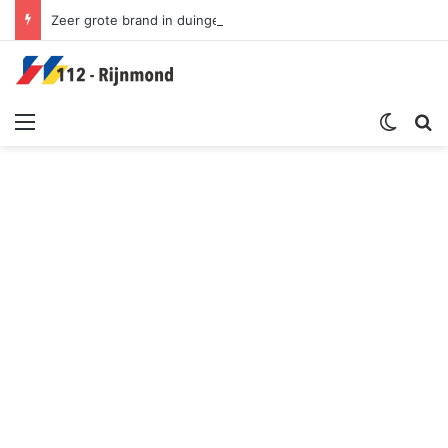
Zeer grote brand in duingebied | Oosterduinpad Ouddorp
Menu
Switch sk
Zoek