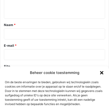
t
i
e
*
Naam
*
E-mail
*
Site
Beheer cookie toestemming
Om de beste ervaringen te bieden, gebruiken wij technologieën zoals
cookies om informatie over je apparaat op te slaan en/of te raadplegen.
Mijn naam, e-mail en site opslaan in deze browser voor de
Door in te stemmen met deze technologieën kunnen wij gegevens zoals
volgende keer wanneer ik een reactie plaats.
surfgedrag of unieke ID's op deze site verwerken. Als je geen
toestemming geeft of uw toestemming intrekt, kan dit een nadelige
invloed hebben op bepaalde functies en mogelijkheden.