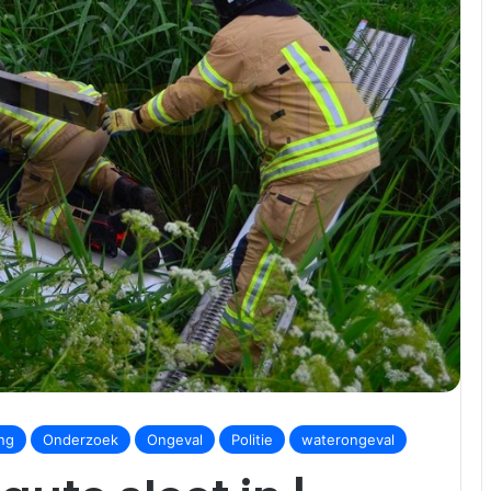
ng
Onderzoek
Ongeval
Politie
waterongeval