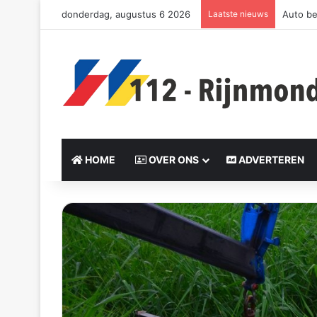
donderdag, augustus 6 2026
Laatste nieuws
Auto be
HOME
OVER ONS
ADVERTEREN
S
e
n
d
a
n
e