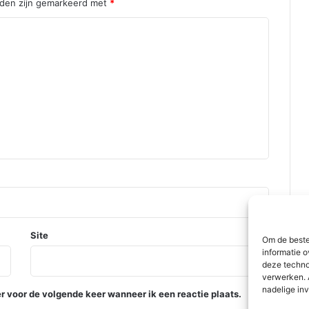
g
lden zijn gemarkeerd met
*
f
l
a
t
|
h
o
o
g
v
l
i
e
t
Site
Om de beste
informatie o
deze techno
verwerken. 
nadelige in
r voor de volgende keer wanneer ik een reactie plaats.