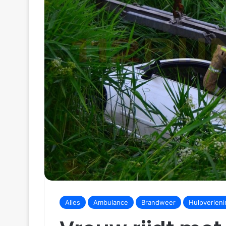
m
a
i
l
Alles
Ambulance
Brandweer
Hulpverleni