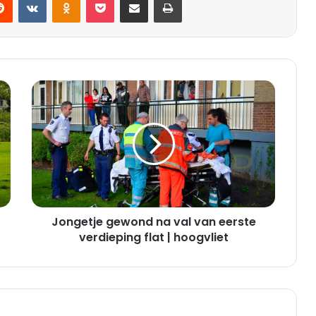
J
o
n
g
e
t
j
e
g
Jongetje gewond na val van eerste
e
w
verdieping flat | hoogvliet
o
n
d
n
a