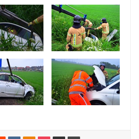
VKontakte
Odnoklassniki
Pocket
Deel via E-mail
Print