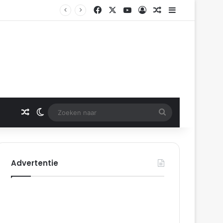
Facebook
X
YouTube
Log In
Gerelateerd artikel
Sidebar
Gerelateerd artikel
Switch skin
Zoeken
naar
Advertentie