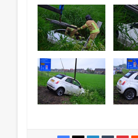
Facebook
X
LinkedIn
Tumblr
Pinterest
Reddit