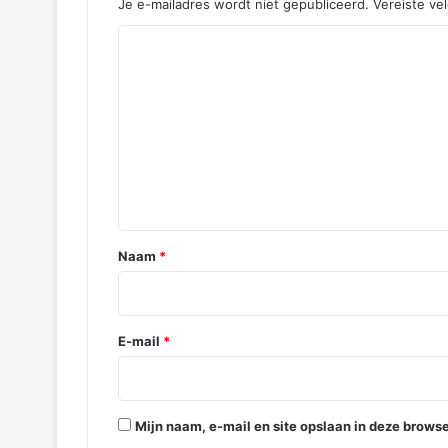
c
Je e-mailadres wordt niet gepubliceerd.
Vereiste ve
h
R
t
e
a
c
t
i
e
*
Naam
*
E-mail
*
Mijn naam, e-mail en site opslaan in deze browse