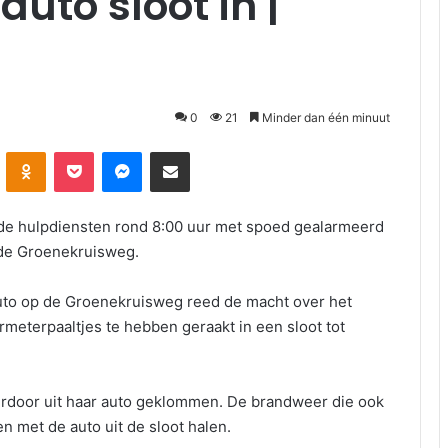
auto sloot in |
0
21
Minder dan één minuut
Odnoklassniki
Pocket
Messenger
Deel via E-mail
e hulpdiensten rond 8:00 uur met spoed gealarmeerd
 de Groenekruisweg.
auto op de Groenekruisweg reed de macht over het
ormeterpaaltjes te hebben geraakt in een sloot tot
ierdoor uit haar auto geklommen. De brandweer die ook
n met de auto uit de sloot halen.