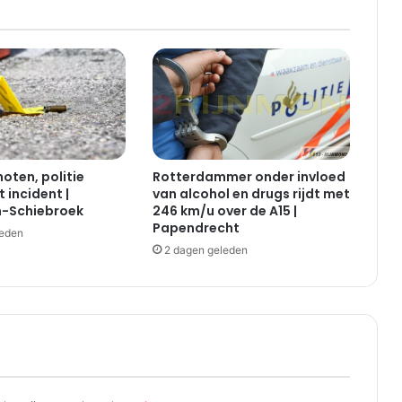
v
a
l
v
a
n
e
e
r
oten, politie
Rotterdammer onder invloed
s
 incident |
van alcohol en drugs rijdt met
t
-Schiebroek
246 km/u over de A15 |
e
Papendrecht
leden
v
2 dagen geleden
e
r
d
i
e
p
i
n