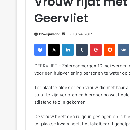
Vrouw rijdt met 
Geervliet
112-rijnmond
10 mei 2014
Facebook
X
LinkedIn
Tumblr
Pinterest
Reddit
VKontakte
GEERVLIET – Zaterdagmorgen 10 mei werden d
voor een hulpverlening personen te water op
Ter plaatse bleek er een vrouw die met haar 
stuur te zijn verloren en hierdoor na wat hect
stilstand te zijn gekomen.
De vrouw heeft een ruitje in geslagen en is h
ter plaatse kwam heeft het takelbedrijf geholpe