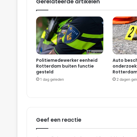
Gerelateerde artikelen
g
t
n
a
n
o
o
d
w
Politiemedewerker eenheid
Auto besch
e
Rotterdam buiten functie
onderzoekt
e
gesteld
Rotterdam
r
1 dag geleden
2 dagen ge
|
B
a
r
e
n
Geef een reactie
d
r
e