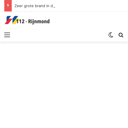
Zeer grote brand in duingebied | Oosterduinpad Ouddorp
Menu
Switch sk
Zoek