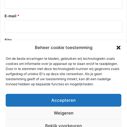
E-mail
*
Site
Beheer cookie toestemming
Om de beste ervaringen te bieden, gebruiken wij technologieën zoals
cookies om informatie over je apparaat op te slaan en/of te raadplegen.
Mijn naam, e-mail en site opslaan in deze browser voor de
Door in te stemmen met deze technologieën kunnen wij gegevens zoals
volgende keer wanneer ik een reactie plaats.
surfgedrag of unieke ID's op deze site verwerken. Als je geen
toestemming geeft of uw toestemming intrekt, kan dit een nadelige
invloed hebben op bepaalde functies en mogelijkheden.
Deze site gebruikt Akismet om spam te verminderen.
Bekijk hoe je
Accepteren
reactie gegevens worden verwerkt
.
Weigeren
Advertentie
Bekijk voorkeuren