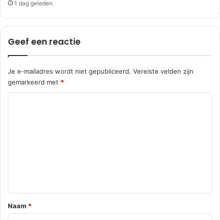
1 dag geleden
Geef een reactie
Je e-mailadres wordt niet gepubliceerd.
Vereiste velden zijn
gemarkeerd met
*
R
e
a
c
t
i
e
*
Naam
*