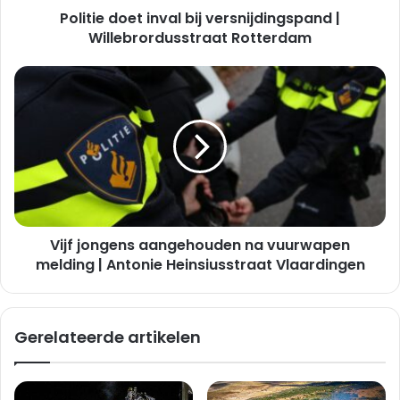
Politie doet inval bij versnijdingspand |
Willebrordusstraat Rotterdam
Vijf
jongens
aangehouden
na
vuurwapen
melding
|
Antonie
Heinsiusstraat
Vijf jongens aangehouden na vuurwapen
Vlaardingen
melding | Antonie Heinsiusstraat Vlaardingen
Gerelateerde artikelen