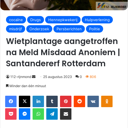
cocaïne
Drugs
Hennepkwekerij
Hulpverlening
misdrijf
Onderzoek
Persberichten
Politie
Wietplantage aangetroffen
na Meld Misdaad Anoniem |
Santandererf Rotterdam
112-rijnmond
25 augustus 2023
0
806
Minder dan één minuut
Facebook
X
LinkedIn
Tumblr
Pinterest
Reddit
VKontakte
Odnoklassniki
Pocket
Messenger
WhatsApp
Telegram
Deel via E-mail