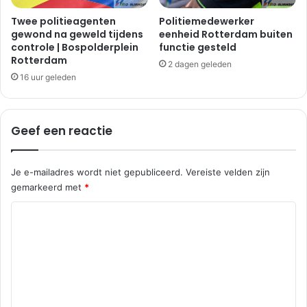
Twee politieagenten
Politiemedewerker
gewond na geweld tijdens
eenheid Rotterdam buiten
controle | Bospolderplein
functie gesteld
Rotterdam
2 dagen geleden
16 uur geleden
Geef een reactie
Je e-mailadres wordt niet gepubliceerd.
Vereiste velden zijn
gemarkeerd met
*
R
e
a
c
t