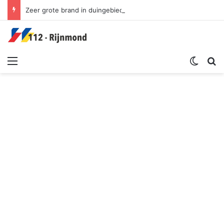
Zeer grote brand in duingebied | Oosterduinpad Ouddorp
Menu
Switch sk
Zoek