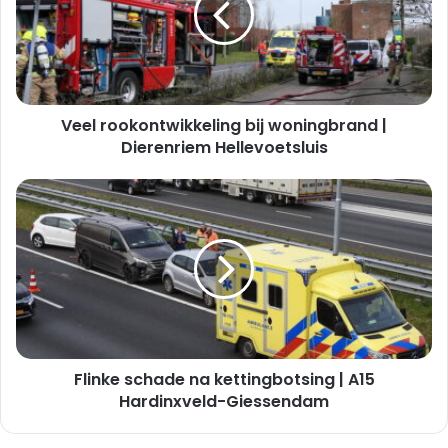
|
Dierenriem
Hellevoetsluis
Veel rookontwikkeling bij woningbrand |
Dierenriem Hellevoetsluis
Flinke
schade
na
kettingbotsing
|
A15
Hardinxveld-
Giessendam
Flinke schade na kettingbotsing | A15
Hardinxveld-Giessendam