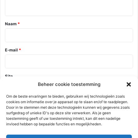
i
e
*
Naam
*
E-mail
*
Site
Beheer cookie toestemming
Om de beste ervaringen te bieden, gebruiken wij technologieën zoals
cookies om informatie over je apparaat op te slaan en/of te raadplegen.
Mijn naam, e-mail en site opslaan in deze browser voor de
Door in te stemmen met deze technologieën kunnen wij gegevens zoals
volgende keer wanneer ik een reactie plaats.
surfgedrag of unieke ID's op deze site verwerken. Als je geen
toestemming geeft of uw toestemming intrekt, kan dit een nadelige
invloed hebben op bepaalde functies en mogelijkheden.