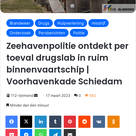
Brandweer
Drugs
Hulpverlening
misdrijf
Onderzoek
Persberichten
Politie
Zeehavenpolitie ontdekt per
toeval drugslab in ruim
binnenvaartschip |
Voorhavenkade Schiedam
112-rijnmond
17 maart 2023
0
542
Minder dan één minuut
Facebook
X
LinkedIn
Tumblr
Pinterest
Reddit
VKontakte
Odnoklassniki
Pocket
Messenger
WhatsApp
Telegram
Deel via E-mail