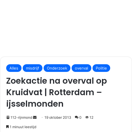
S
e
Alles
misdrijf
Onderzoek
overval
Politie
n
Zoekactie na overval op
d
a
Kruidvat | Rotterdam –
n
ijsselmonden
e
m
a
112-rijnmond
19 oktober 2013
0
12
i
1 minuut leestijd
l