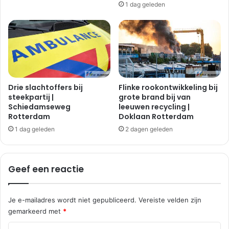
1 dag geleden
a
e
g
t
o
p
n
a
d
a
o
r
n
d
k
|
Drie slachtoffers bij
Flinke rookontwikkeling bij
S
D
steekpartij |
grote brand bij van
p
Schiedamseweg
leeuwen recycling |
o
Rotterdam
Doklaan Rotterdam
i
r
j
p
1 dag geleden
2 dagen geleden
k
s
e
d
n
i
Geef een reactie
i
j
s
k
s
R
Je e-mailadres wordt niet gepubliceerd.
Vereiste velden zijn
e
h
gemarkeerd met
*
o
o