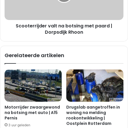
m
e
e
r
r
r
k
i
t
Scooterrijder valt na botsing met paard |
j
d
d
Dorpsdijk Rhoon
o
e
o
r
r
v
Gerelateerde artikelen
o
a
m
l
w
t
o
n
n
a
e
b
n
o
d
t
e
s
Motorrijder zwaargewond
Drugslab aangetroffen in
n
i
na botsing met auto | A15
woning na melding
|
n
Pernis
rookontwikkeling |
D
g
Oostplein Rotterdam
3 uur geleden
r
m