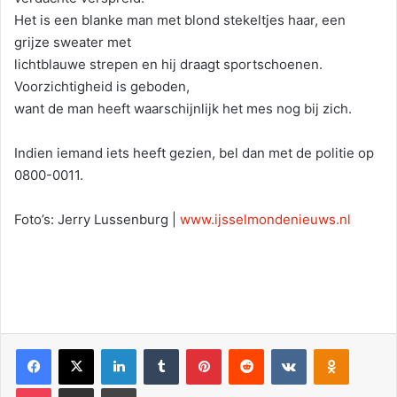
Het is een blanke man met blond stekeltjes haar, een
grijze sweater met
lichtblauwe strepen en hij draagt sportschoenen.
Voorzichtigheid is geboden,
want de man heeft waarschijnlijk het mes nog bij zich.
Indien iemand iets heeft gezien, bel dan met de politie op
0800-0011.
Foto’s: Jerry Lussenburg |
www.ijsselmondenieuws.nl
Facebook
X
LinkedIn
Tumblr
Pinterest
Reddit
VKontakte
Odnoklassniki
Pocket
Deel via E-mail
Print