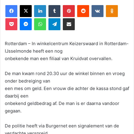
Facebook
X
LinkedIn
Tumblr
Pinterest
Reddit
VKontakte
Odnoklassniki
Pocket
Messenger
WhatsApp
Telegram
Deel via E-mail
Rotterdam – In winkelcentrum Keizerswaard in Rotterdam-
IJsselmonde heeft een nog
onbekende man een filiaal van Kruidvat overvallen.
De man kwam rond 20.30 uur de winkel binnen en vroeg
onder bedreiging van
een mes om geld. Een vrouw die achter de kassa stond gaf
daarbij een
onbekend geldbedrag af. De man is er daarna vandoor
gegaan.
De politie heeft via Burgernet een signalement van de
verdachte verspreid.