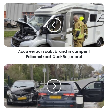
Accu
veroorzaakt
brand
in
camper
|
Edisonstraat
Oud-
Beijerland
Accu veroorzaakt brand in camper |
Edisonstraat Oud-Beijerland
Flinke
schade
na
verkeersongeval
|
Rijkstraatweg
Klaaswaal