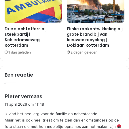
Drie slachtoffers bij
Flinke rookontwikkeling bij
steekpartij |
grote brand bij van
Schiedamseweg
leeuwen recycling |
Rotterdam
Doklaan Rotterdam
1 dag geleden
2 dagen geleden
Een reactie
s
Pieter vermaas
c
11 april 2026 om 11:48
h
Ik vind het heel erg voor de familie en nabestaande.
r
Maar het is ook heel triest om te zien dan er omstanders op de
e
foto staan die met hun mobieltje opnames aan het maken zijn
e