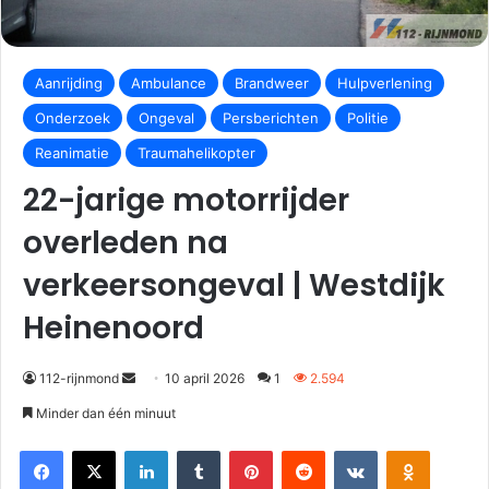
Aanrijding
Ambulance
Brandweer
Hulpverlening
Onderzoek
Ongeval
Persberichten
Politie
Reanimatie
Traumahelikopter
22-jarige motorrijder
overleden na
verkeersongeval | Westdijk
Heinenoord
112-rijnmond
10 april 2026
1
2.594
Minder dan één minuut
Facebook
X
LinkedIn
Tumblr
Pinterest
Reddit
VKontakte
Odnoklassniki