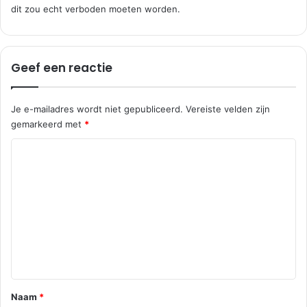
dit zou echt verboden moeten worden.
f
:
Geef een reactie
Je e-mailadres wordt niet gepubliceerd.
Vereiste velden zijn
gemarkeerd met
*
R
e
a
c
t
i
e
*
Naam
*