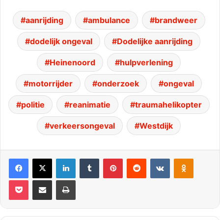
aanrijding
ambulance
brandweer
dodelijk ongeval
Dodelijke aanrijding
Heinenoord
hulpverlening
motorrijder
onderzoek
ongeval
politie
reanimatie
traumahelikopter
verkeersongeval
Westdijk
Facebook
X
LinkedIn
Tumblr
Pinterest
Reddit
VKontakte
Odnoklassniki
Pocket
Deel via E-mail
Print