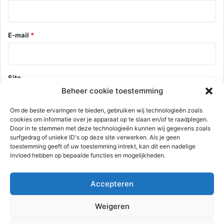
E-mail
*
Site
Beheer cookie toestemming
Om de beste ervaringen te bieden, gebruiken wij technologieën zoals
cookies om informatie over je apparaat op te slaan en/of te raadplegen.
Mijn naam, e-mail en site opslaan in deze browser voor de
Door in te stemmen met deze technologieën kunnen wij gegevens zoals
volgende keer wanneer ik een reactie plaats.
surfgedrag of unieke ID's op deze site verwerken. Als je geen
toestemming geeft of uw toestemming intrekt, kan dit een nadelige
invloed hebben op bepaalde functies en mogelijkheden.
Deze site gebruikt Akismet om spam te verminderen.
Bekijk hoe je
Accepteren
reactie gegevens worden verwerkt
.
Weigeren