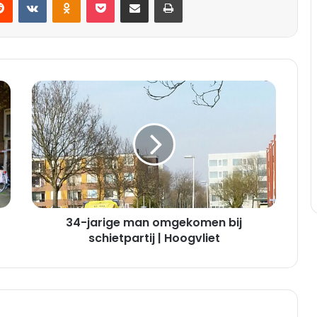
3
4
-
j
a
r
i
g
e
34-jarige man omgekomen bij
m
a
schietpartij | Hoogvliet
n
o
m
g
e