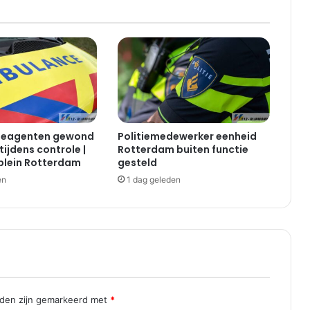
k
o
m
e
n
b
i
j
s
tieagenten gewond
Politiemedewerker eenheid
c
tijdens controle |
Rotterdam buiten functie
h
plein Rotterdam
gesteld
i
en
1 dag geleden
e
t
p
a
r
t
i
j
|
lden zijn gemarkeerd met
*