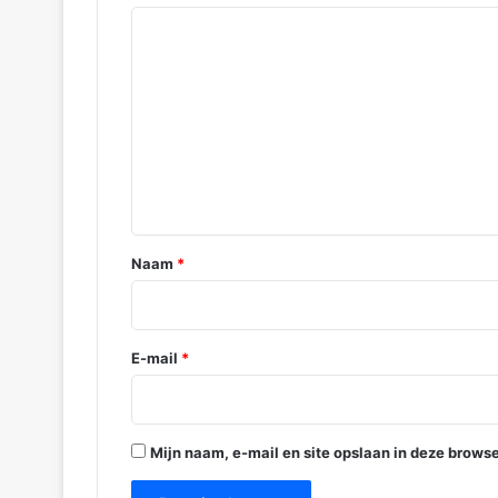
e
R
r
d
e
a
a
m
c
t
i
e
*
Naam
*
E-mail
*
Mijn naam, e-mail en site opslaan in deze browse