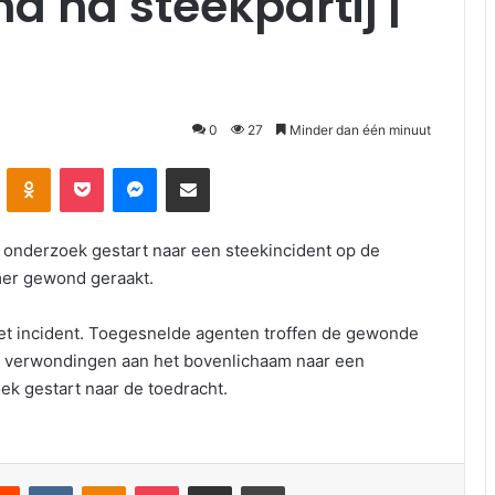
d na steekpartij |
0
27
Minder dan één minuut
Odnoklassniki
Pocket
Messenger
Deel via E-mail
 onderzoek gestart naar een steekincident op de
mer gewond geraakt.
t incident. Toegesnelde agenten troffen de gewonde
et verwondingen aan het bovenlichaam naar een
ek gestart naar de toedracht.
VKontakte
Odnoklassniki
Pocket
Deel via E-mail
Print