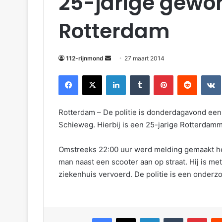
25-jarige gewon
Rotterdam
112-rijnmond
27 maart 2014
Facebook
X
LinkedIn
Tumblr
Pinterest
Reddit
VKontakte
Rotterdam – De politie is donderdagavond een
Schieweg. Hierbij is een 25-jarige Rotterdam
Omstreeks 22:00 uur werd melding gemaakt he
man naast een scooter aan op straat. Hij is m
ziekenhuis vervoerd. De politie is een onderzo
Facebook
X
LinkedIn
Tumblr
Pinterest
Reddit