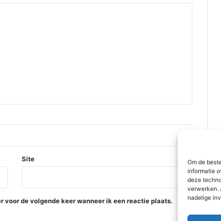
H
o
o
g
v
l
i
e
t
Site
Om de beste
informatie o
deze techno
verwerken. 
nadelige in
r voor de volgende keer wanneer ik een reactie plaats.