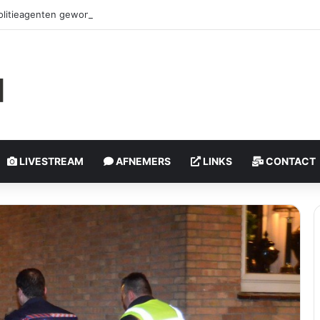
litieagenten gewond na geweld tijdens controle | Bospolderplein Rott
LIVESTREAM
AFNEMERS
LINKS
CONTACT