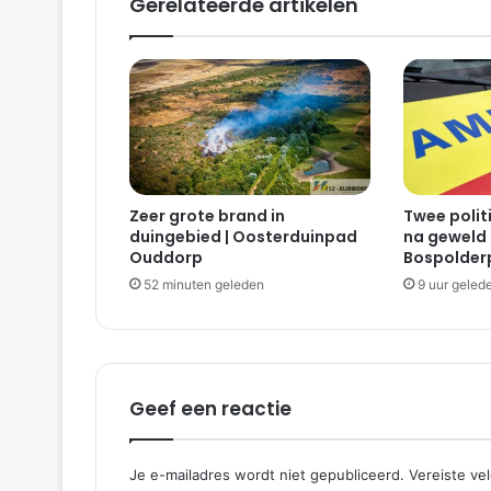
Gerelateerde artikelen
i
n
g
n
a
s
t
e
e
Zeer grote brand in
Twee poli
k
duingebied | Oosterduinpad
na geweld 
p
Ouddorp
Bospolder
a
52 minuten geleden
9 uur geled
r
t
i
j
|
R
Geef een reactie
o
t
t
Je e-mailadres wordt niet gepubliceerd.
Vereiste ve