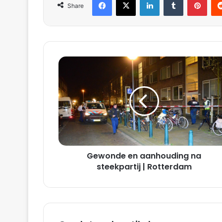
Share
G
e
w
o
n
d
e
e
n
Gewonde en aanhouding na
a
a
steekpartij | Rotterdam
n
h
o
u
d