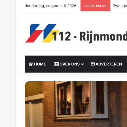
donderdag, augustus 6 2026
Laatste nieuws
Twee po
HOME
OVER ONS
ADVERTEREN
S
e
n
d
a
n
e