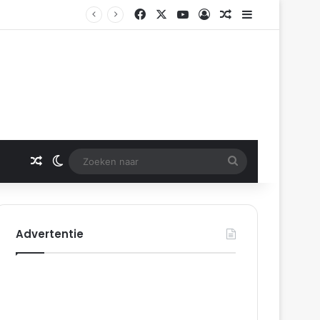
Facebook
X
YouTube
Log In
Gerelateerd artikel
Sidebar
erdam
Gerelateerd artikel
Switch skin
Zoeken
naar
Advertentie