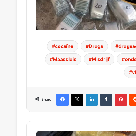
cocaïne
Drugs
drugsa
Maassluis
Misdrijf
ond
v
Facebook
X
LinkedIn
Tumblr
Pinterest
Red
Share
Tiener