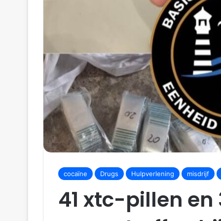
cocaïne
Drugs
Hulpverlening
misdrijf
41 xtc-pillen en