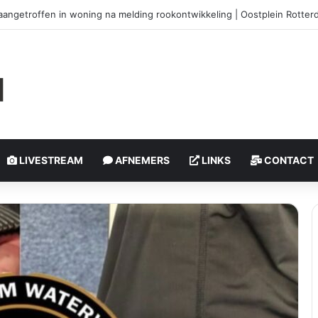
htoffers bij steekpartij | Schiedamseweg Rotterdam
LIVESTREAM
AFNEMERS
LINKS
CONTACT