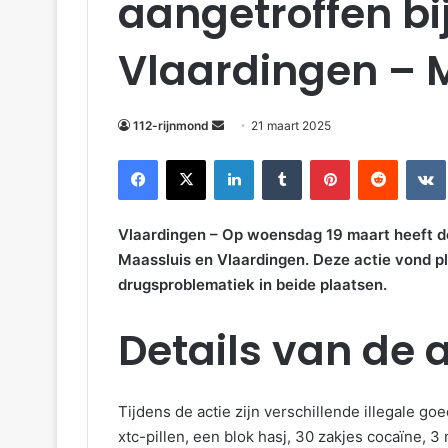
aangetroffen bij
Vlaardingen – 
112-rijnmond
21 maart 2025
Facebook
X
LinkedIn
Tumblr
Pinterest
Reddit
VKonta
Vlaardingen – Op woensdag 19 maart heeft de
Maassluis en Vlaardingen. Deze actie vond p
drugsproblematiek in beide plaatsen.
Details van de a
Tijdens de actie zijn verschillende illegale go
xtc-pillen, een blok hasj, 30 zakjes cocaïne,