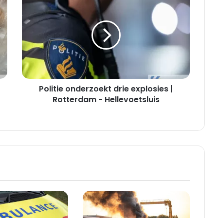
onderzoekt
drie
explosies
|
Rotterdam
-
Hellevoetsluis
Politie onderzoekt drie explosies |
Rotterdam - Hellevoetsluis