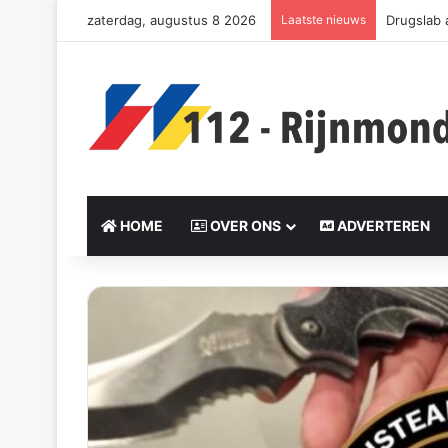
zaterdag, augustus 8 2026
Laatste nieuws
Drie slac
HOME
OVER ONS
ADVERTEREN
Send
an
email