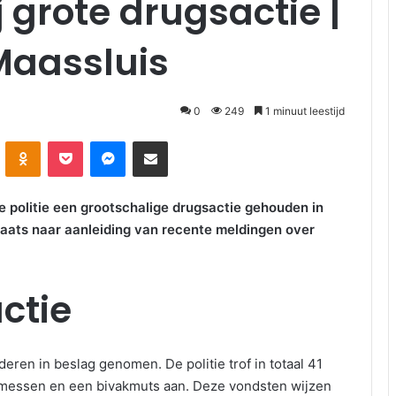
 grote drugsactie |
Maassluis
0
249
1 minuut leestijd
kte
Odnoklassniki
Pocket
Messenger
Deel via E-mail
 politie een grootschalige drugsactie gehouden in
laats naar aanleiding van recente meldingen over
ctie
ederen in beslag genomen. De politie trof in totaal 41
 3 messen en een bivakmuts aan. Deze vondsten wijzen