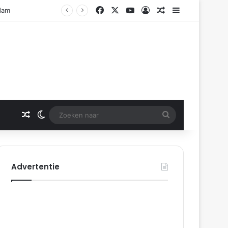
Facebook
X
YouTube
Log In
Gerelateerd artikel
Sidebar
Gerelateerd artikel
Switch skin
Zoeken
naar
Advertentie