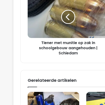
met
munitie
op
zak
in
schoolgebouw
aangehouden
|
Tiener met munitie op zak in
Schiedam
schoolgebouw aangehouden |
Schiedam
Gerelateerde artikelen