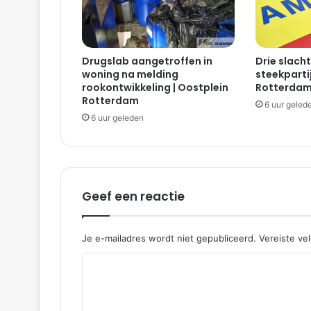
Drugslab aangetroffen in
Drie slacht
woning na melding
steekparti
rookontwikkeling | Oostplein
Rotterda
Rotterdam
6 uur geled
6 uur geleden
Geef een reactie
Je e-mailadres wordt niet gepubliceerd.
Vereiste ve
R
e
a