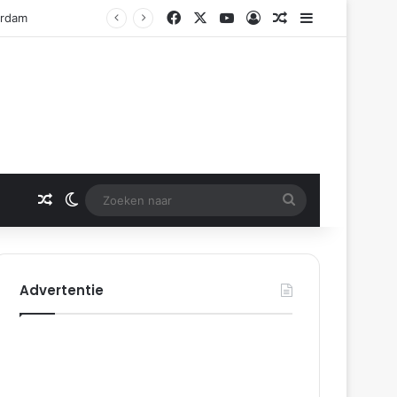
Facebook
X
YouTube
Log In
Gerelateerd artikel
Sidebar
Gerelateerd artikel
Switch skin
Zoeken
naar
Advertentie