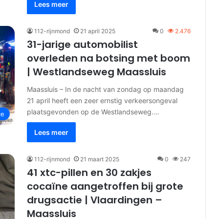
Lees meer
112-rijnmond
21 april 2025
0
2.476
31-jarige automobilist
overleden na botsing met boom
| Westlandseweg Maassluis
Maassluis – In de nacht van zondag op maandag
21 april heeft een zeer ernstig verkeersongeval
plaatsgevonden op de Westlandseweg.…
ce
Lees meer
112-rijnmond
21 maart 2025
0
247
41 xtc-pillen en 30 zakjes
cocaïne aangetroffen bij grote
drugsactie | Vlaardingen –
Maassluis