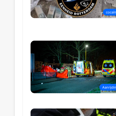
cocaï
Aanrijdi