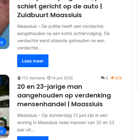
schiet gericht op de auto |
Zuidbuurt Maassluis
Maassluis – De politie heeft een verdachte
aangehouden na een korte achtervolging. De
verdachte werd staande gehouden na een
ng
verdachte…
Lees meer
112-rijnmond
14 juni 2025
0
829
20 en 23-jarige man
aangehouden op verdenking
mensenhandel | Maassluis
Maassluis – Op donderdag 12 juni zijn in een
woning in Maassluis twee mannen van 20 en 23
jaar uit…
ng