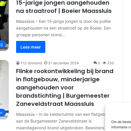
15-jarige jongen aangehouden
na straatroof | Boeier Maassluis
Maassluis – Een 15-jarige jongen is door de politie
aangehouden na een straatroof op de Boeier. Een
groepje personen stond…
ng
Lees meer
112-rijnmond
31 december 2024
0
330
Flinke rookontwikkeling bij brand
in flatgebouw, minderjarige
aangehouden voor
brandstichting | Burgemeester
Zaneveldstraat Maassluis
er
Maassluis – In de kelderruimte van een flatgebouw
aan de Burgemeester Zaneveldstraat is
Om de beste
informatie o
maandagavond brand uitgebroken. Bewoners van