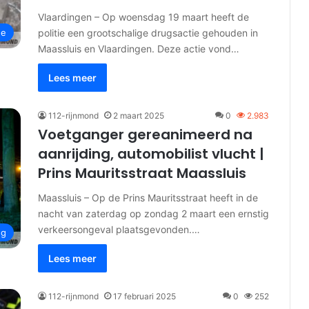
Vlaardingen – Op woensdag 19 maart heeft de
politie een grootschalige drugsactie gehouden in
ne
Maassluis en Vlaardingen. Deze actie vond…
Lees meer
112-rijnmond
2 maart 2025
0
2.983
Voetganger gereanimeerd na
aanrijding, automobilist vlucht |
Prins Mauritsstraat Maassluis
Maassluis – Op de Prins Mauritsstraat heeft in de
nacht van zaterdag op zondag 2 maart een ernstig
verkeersongeval plaatsgevonden.…
ng
Lees meer
112-rijnmond
17 februari 2025
0
252