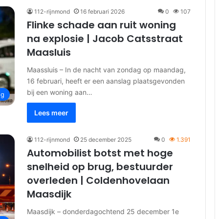
112-rijnmond
16 februari 2026
0
107
Flinke schade aan ruit woning
na explosie | Jacob Catsstraat
Maasluis
Maassluis – In de nacht van zondag op maandag,
16 februari, heeft er een aanslag plaatsgevonden
bij een woning aan…
ng
Lees meer
112-rijnmond
25 december 2025
0
1.391
Automobilist botst met hoge
snelheid op brug, bestuurder
overleden | Coldenhovelaan
Maasdijk
Maasdijk – donderdagochtend 25 december 1e