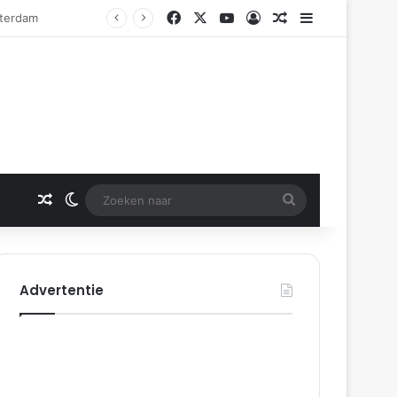
Facebook
X
YouTube
Log In
Gerelateerd artikel
Sidebar
Gerelateerd artikel
Switch skin
Zoeken
naar
Advertentie