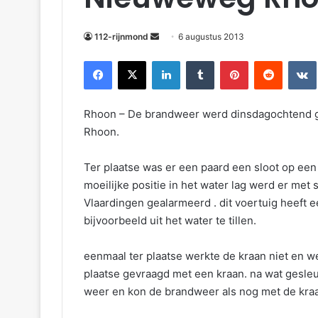
m
a
112-rijnmond
6 augustus 2013
i
Facebook
X
LinkedIn
Tumblr
Pinterest
Reddit
VKontakte
l
Rhoon – De brandweer werd dinsdagochtend g
Rhoon.
Ter plaatse was er een paard een sloot op een 
moeilijke positie in het water lag werd er m
Vlaardingen gealarmeerd . dit voertuig heeft 
bijvoorbeeld uit het water te tillen.
eenmaal ter plaatse werkte de kraan niet en 
plaatse gevraagd met een kraan. na wat gesleu
weer en kon de brandweer als nog met de kraan