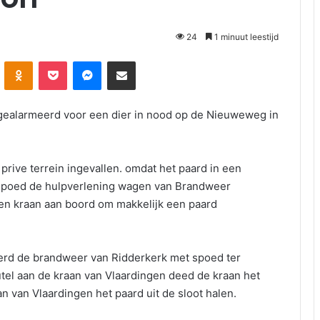
24
1 minuut leestijd
Odnoklassniki
Pocket
Messenger
Deel via E-mail
ealarmeerd voor een dier in nood op de Nieuweweg in
prive terrein ingevallen. omdat het paard in een
et spoed de hulpverlening wagen van Brandweer
een kraan aan boord om makkelijk een paard
werd de brandweer van Ridderkerk met spoed ter
tel aan de kraan van Vlaardingen deed de kraan het
 van Vlaardingen het paard uit de sloot halen.