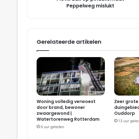
p
Peppelweg mislukt
p
i
n
a
u
Gerelateerde artikelen
t
o
m
a
a
t
P
e
p
Woning volledig verwoest
Zeer grote
p
door brand, bewoner
duingebied
e
zwaargewond |
Ouddorp
l
Watertorenweg Rotterdam
13 uur gele
w
6 uur geleden
e
g