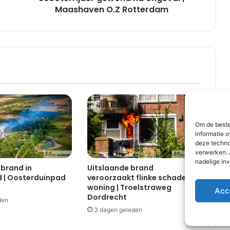
d
Maashaven O.Z Rotterdam
e
r
g
e
w
o
n
d
n
a
Om de beste
o
informatie o
n
deze techno
g
verwerken. 
e
nadelige in
 brand in
Uitslaande brand
v
 | Oosterduinpad
veroorzaakt flinke schade in
a
woning | Troelstraweg
Acc
l
Dordrecht
den
|
3 dagen geleden
M
a