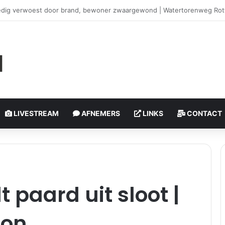
brand in duingebied | Oosterduinpad Ouddorp
LIVESTREAM
AFNEMERS
LINKS
CONTACT
 paard uit sloot |
oon