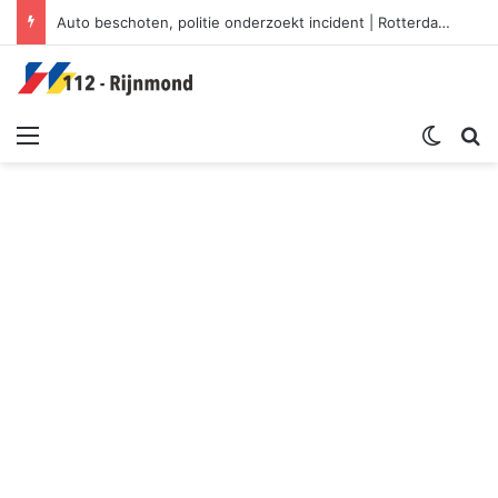
Auto beschoten, politie onderzoekt incident | Rotterdam-Schiebroek
Menu
Switch sk
Zoek