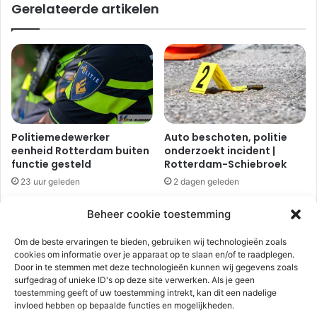
Gerelateerde artikelen
t
v
|
i
N
n
i
d
e
e
u
n
w
v
e
a
w
n
Politiemedewerker
Auto beschoten, politie
e
s
eenheid Rotterdam buiten
onderzoekt incident |
g
p
functie gesteld
Rotterdam-Schiebroek
R
e
23 uur geleden
2 dagen geleden
h
e
o
l
Beheer cookie toestemming
o
g
n
o
Om de beste ervaringen te bieden, gebruiken wij technologieën zoals
e
cookies om informatie over je apparaat op te slaan en/of te raadplegen.
d
Door in te stemmen met deze technologieën kunnen wij gegevens zoals
a
surfgedrag of unieke ID's op deze site verwerken. Als je geen
u
toestemming geeft of uw toestemming intrekt, kan dit een nadelige
Rotterdammer onder
Politie zoekt in
invloed hebben op bepaalde functies en mogelijkheden.
t
invloed van alcohol en
Ringvaartplas naar