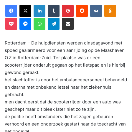
Facebook
X
LinkedIn
Tumblr
Pinterest
Reddit
VKontakte
Odnoklassniki
Pocket
Messenger
WhatsApp
Telegram
Deel via E-mail
Rotterdam – De hulpdiensten werden dinsdagavond met
spoed gealarmeerd voor een aanrijding op de Maashaven
O.Z in Rotterdam-Zuid. Ter plaatse was er een
scooterrijder onderuit gegaan op het fietspad en is hierbij
gewond geraakt.
het slachtoffer is door het ambulancepersoneel behandeld
en daarna met onbekend letsel naar het ziekenhuis
gebracht.
men dacht eerst dat de scooterrijder door een auto was
geschept maar dit bleek later niet zo te zijn.
de politie heeft omstanders die het zagen gebeuren
verhoord en een onderzoek gestart naar de toedracht van
het ongeval.