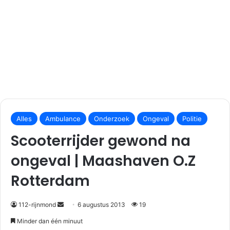
S
e
Alles
Ambulance
Onderzoek
Ongeval
Politie
n
Scooterrijder gewond na
d
a
ongeval | Maashaven O.Z
n
Rotterdam
e
m
a
112-rijnmond
6 augustus 2013
19
i
Minder dan één minuut
l