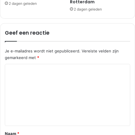
Rotterdam
|
2 dagen geleden
S
2 dagen geleden
l
i
e
Geef een reactie
d
r
e
Je e-mailadres wordt niet gepubliceerd.
Vereiste velden zijn
c
gemarkeerd met
*
h
t
R
e
a
c
t
i
e
*
Naam
*