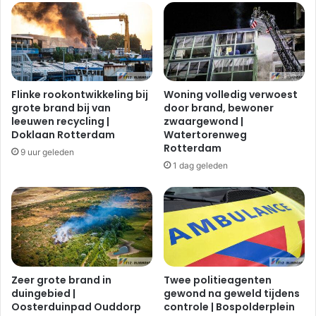
e
d
r
i
r
s
i
t
j
r
d
i
Flinke rookontwikkeling bij
Woning volledig verwoest
e
b
grote brand bij van
door brand, bewoner
n
u
leeuwen recycling |
zwaargewond |
i
t
Doklaan Rotterdam
Watertorenweg
n
i
Rotterdam
9 uur geleden
P
e
1 dag geleden
o
c
o
e
r
n
t
t
u
r
g
u
a
m
a
m
Zeer grote brand in
Twee politieagenten
l
duingebied |
gewond na geweld tijdens
c
Oosterduinpad Ouddorp
controle | Bospolderplein
d