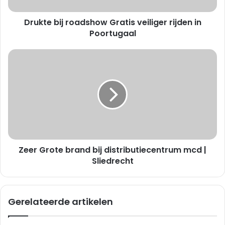
j
Drukte bij roadshow Gratis veiliger rijden in
r
o
Poortugaal
a
d
Z
s
e
h
e
o
r
w
G
G
r
r
o
a
t
t
e
i
Zeer Grote brand bij distributiecentrum mcd |
b
s
r
Sliedrecht
v
a
e
n
i
d
Gerelateerde artikelen
l
b
i
i
g
j