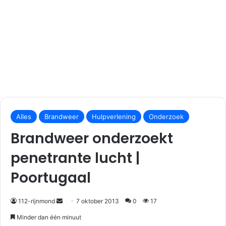
S
e
Alles
Brandweer
Hulpverlening
Onderzoek
n
Brandweer onderzoekt
d
a
penetrante lucht |
n
Poortugaal
e
m
a
112-rijnmond
7 oktober 2013
0
17
i
Minder dan één minuut
l