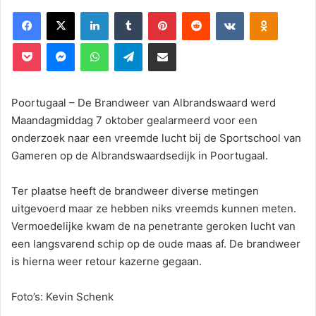
Facebook
X
LinkedIn
Tumblr
Pinterest
Reddit
VKontakte
Odnoklassniki
Pocket
Messenger
WhatsApp
Telegram
Deel via E-mail
Poortugaal – De Brandweer van Albrandswaard werd
Maandagmiddag 7 oktober gealarmeerd voor een
onderzoek naar een vreemde lucht bij de Sportschool van
Gameren op de Albrandswaardsedijk in Poortugaal.
Ter plaatse heeft de brandweer diverse metingen
uitgevoerd maar ze hebben niks vreemds kunnen meten.
Vermoedelijke kwam de na penetrante geroken lucht van
een langsvarend schip op de oude maas af. De brandweer
is hierna weer retour kazerne gegaan.
Foto’s: Kevin Schenk