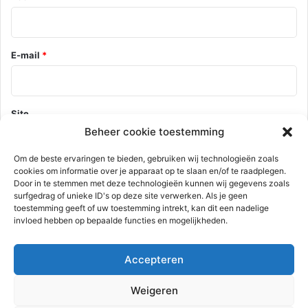
E-mail
*
Site
Beheer cookie toestemming
Om de beste ervaringen te bieden, gebruiken wij technologieën zoals
cookies om informatie over je apparaat op te slaan en/of te raadplegen.
Mijn naam, e-mail en site opslaan in deze browser voor de
Door in te stemmen met deze technologieën kunnen wij gegevens zoals
volgende keer wanneer ik een reactie plaats.
surfgedrag of unieke ID's op deze site verwerken. Als je geen
toestemming geeft of uw toestemming intrekt, kan dit een nadelige
invloed hebben op bepaalde functies en mogelijkheden.
Deze site gebruikt Akismet om spam te verminderen.
Bekijk hoe je
Accepteren
reactie gegevens worden verwerkt
.
Weigeren