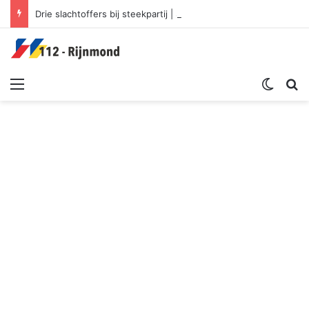
Drie slachtoffers bij steekpartij | Schiedamseweg Rotterdam
Menu
Switch sk
Zoek