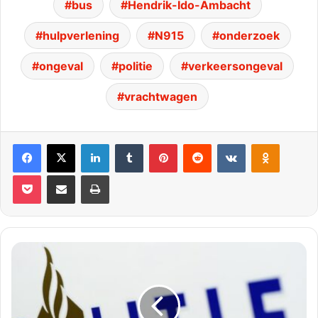
bus
Hendrik-Ido-Ambacht
hulpverlening
N915
onderzoek
ongeval
politie
verkeersongeval
vrachtwagen
Facebook
X
LinkedIn
Tumblr
Pinterest
Reddit
VKontakte
Odnoklassniki
Pocket
Deel via E-mail
Print
20-
jarige
man
aangehouden
na