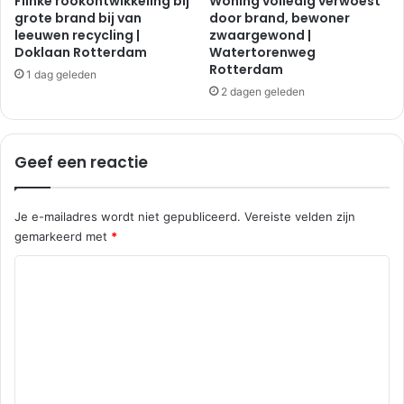
Flinke rookontwikkeling bij
Woning volledig verwoest
grote brand bij van
door brand, bewoner
leeuwen recycling |
zwaargewond |
Doklaan Rotterdam
Watertorenweg
Rotterdam
1 dag geleden
2 dagen geleden
Geef een reactie
Je e-mailadres wordt niet gepubliceerd.
Vereiste velden zijn
gemarkeerd met
*
R
e
a
c
t