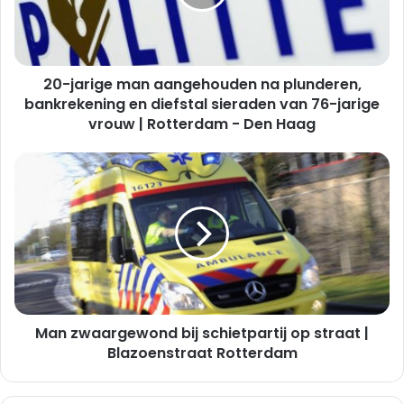
plunderen,
bankrekening
en
diefstal
20-jarige man aangehouden na plunderen,
sieraden
van
bankrekening en diefstal sieraden van 76-jarige
76-
vrouw | Rotterdam - Den Haag
jarige
vrouw
Man
|
zwaargewond
Rotterdam
bij
-
schietpartij
Den
op
Haag
straat
|
Blazoenstraat
Rotterdam
Man zwaargewond bij schietpartij op straat |
Blazoenstraat Rotterdam