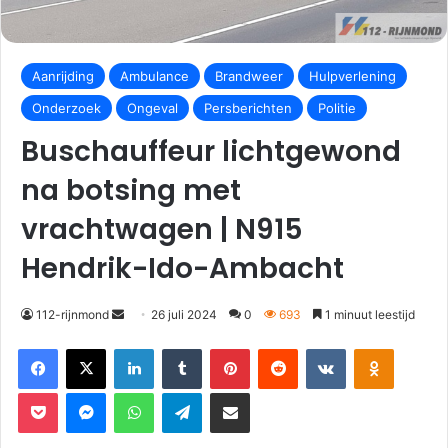
Aanrijding
Ambulance
Brandweer
Hulpverlening
Onderzoek
Ongeval
Persberichten
Politie
Buschauffeur lichtgewond
na botsing met
vrachtwagen | N915
Hendrik-Ido-Ambacht
112-rijnmond
26 juli 2024
0
693
1 minuut leestijd
Facebook
X
LinkedIn
Tumblr
Pinterest
Reddit
VKontakte
Odnoklassniki
Pocket
Messenger
WhatsApp
Telegram
Deel via E-mail