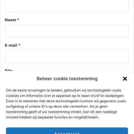
i
e
*
Naam
*
E-mail
*
Site
Beheer cookie toestemming
Om de beste ervaringen te bieden, gebruiken wij technologieën zoals
cookies om informatie over je apparaat op te slaan en/of te raadplegen.
Mijn naam, e-mail en site opslaan in deze browser voor de
Door in te stemmen met deze technologieën kunnen wij gegevens zoals
volgende keer wanneer ik een reactie plaats.
surfgedrag of unieke ID's op deze site verwerken. Als je geen
toestemming geeft of uw toestemming intrekt, kan dit een nadelige
invloed hebben op bepaalde functies en mogelijkheden.
Deze site gebruikt Akismet om spam te verminderen.
Bekijk hoe je