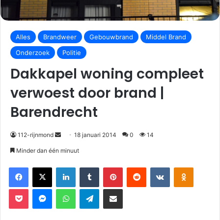
Alles
Brandweer
Gebouwbrand
Middel Brand
Onderzoek
Politie
Dakkapel woning compleet
verwoest door brand |
Barendrecht
112-rijnmond
18 januari 2014
0
14
Minder dan één minuut
Facebook
X
LinkedIn
Tumblr
Pinterest
Reddit
VKontakte
Odnoklassniki
Pocket
Messenger
WhatsApp
Telegram
Deel via E-mail