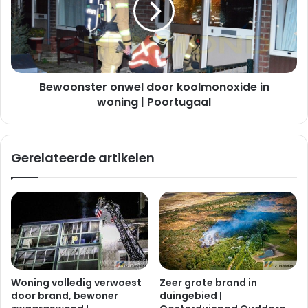
a
o
m
n
a
s
s
t
s
e
i
Bewoonster onwel door koolmonoxide in
r
s
o
woning | Poortugaal
t
n
e
w
e
e
Gerelateerde artikelen
r
l
t
d
b
o
i
o
j
r
v
k
o
o
e
o
t
l
Woning volledig verwoest
Zeer grote brand in
b
m
door brand, bewoner
duingebied |
a
o