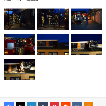
Facebook
X
LinkedIn
Tumblr
Pinterest
Reddit
VKontakte
Odnoklassniki