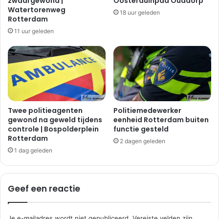
zwaargewond |
Oosterduinpad Ouddorp
l
n
Watertorenweg
18 uur geleden
b
o
Rotterdam
l
x
11 uur geleden
e
i
s
d
s
e
u
i
r
n
e
w
|
o
R
n
Twee politieagenten
Politiemedewerker
h
gewond na geweld tijdens
eenheid Rotterdam buiten
i
controle | Bospolderplein
functie gesteld
o
n
Rotterdam
o
g
2 dagen geleden
n
|
1 dag geleden
P
o
o
Geef een reactie
r
t
u
Je e-mailadres wordt niet gepubliceerd.
Vereiste velden zijn