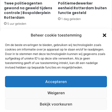
Twee politieagenten
Politiemedewerker
d
r
gewond na geweld tijdens
eenheid Rotterdam buiten
r
t
controle | Bospolderplein
functie gesteld
e
i
Rotterdam
1 dag geleden
c
j
5 uur geleden
h
A
t
e
Beheer cookie toestemming
g
i
Om de beste ervaringen te bieden, gebruiken wij technologieën zoals
d
cookies om informatie over je apparaat op te slaan en/of te raadplegen.
i
Door in te stemmen met deze technologieën kunnen wij gegevens zoals
u
surfgedrag of unieke ID's op deze site verwerken. Als je geen
s
toestemming geeft of uw toestemming intrekt, kan dit een nadelige
Auto beschoten, politie
Rotterdammer onder
invloed hebben op bepaalde functies en mogelijkheden.
s
onderzoekt incident |
invloed van alcohol en
Rotterdam-Schiebroek
drugs rijdt met 246 km/u
t
over de A15 | Papendrecht
r
2 dagen geleden
Accepteren
a
2 dagen geleden
a
Weigeren
t
Advertentie
Bekijk voorkeuren