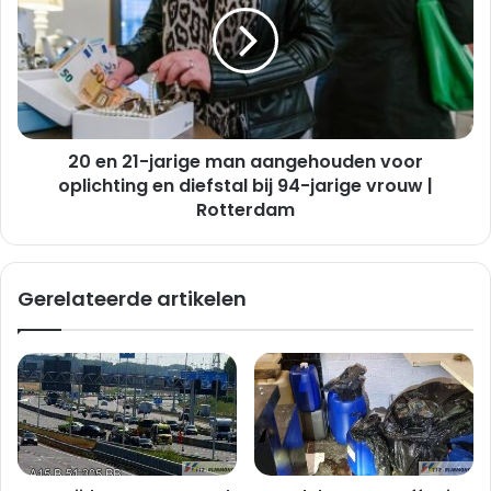
jarige
man
aangehouden
voor
oplichting
en
20 en 21-jarige man aangehouden voor
diefstal
bij
oplichting en diefstal bij 94-jarige vrouw |
94-
Rotterdam
jarige
vrouw
|
Gerelateerde artikelen
Rotterdam