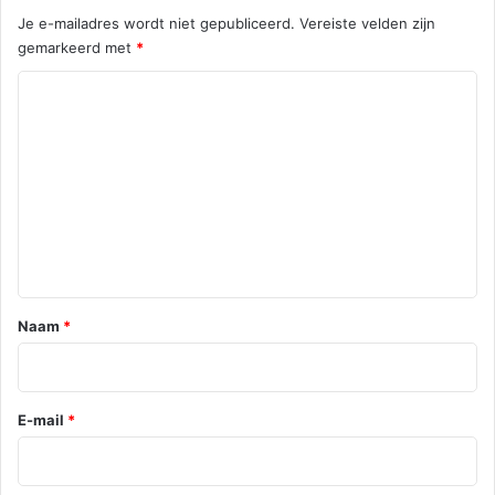
Je e-mailadres wordt niet gepubliceerd.
Vereiste velden zijn
gemarkeerd met
*
R
e
a
c
t
i
e
*
Naam
*
E-mail
*