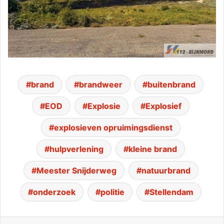
brand
brandweer
buitenbrand
EOD
Explosie
Explosief
explosieven opruimingsdienst
hulpverlening
kleine brand
Meester Snijderweg
natuurbrand
onderzoek
politie
Stellendam