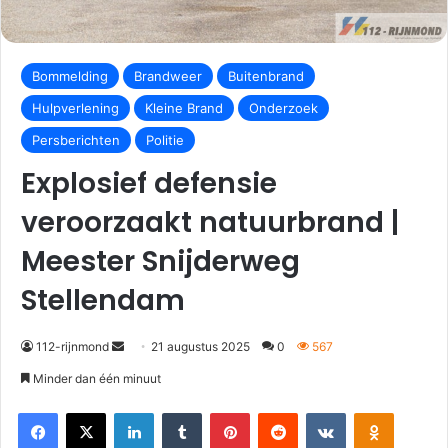
Bommelding
Brandweer
Buitenbrand
Hulpverlening
Kleine Brand
Onderzoek
Persberichten
Politie
Explosief defensie
veroorzaakt natuurbrand |
Meester Snijderweg
Stellendam
112-rijnmond
21 augustus 2025
0
567
Minder dan één minuut
Facebook
X
LinkedIn
Tumblr
Pinterest
Reddit
VKontakte
Odnoklassniki