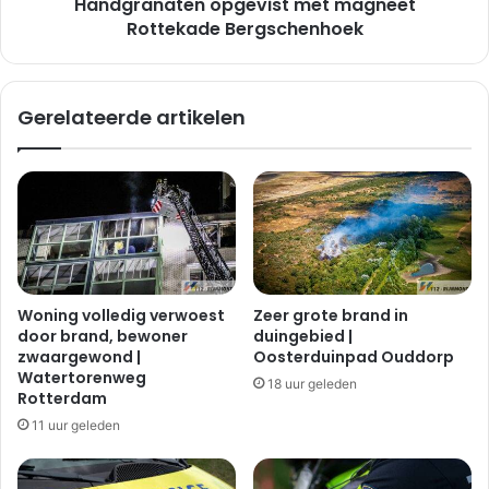
Handgranaten opgevist met magneet
t
t
e
Rottekade Bergschenhoek
u
n
s
o
s
p
Gerelateerde artikelen
e
g
n
e
a
v
u
i
t
s
o
t
e
m
n
e
s
t
Woning volledig verwoest
Zeer grote brand in
c
m
door brand, bewoner
duingebied |
o
a
zwaargewond |
Oosterduinpad Ouddorp
o
g
Watertorenweg
18 uur geleden
t
n
Rotterdam
e
e
11 uur geleden
r
e
Z
t
w
R