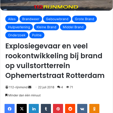
Alles
Brandweer
Gebouwbrand
Grote Brand
Hulpverlening
Kleine Brand
Middel Brand
Onderzoek
Politie
Explosiegevaar en veel
rookontwikkeling bij brand
op vuilstortterrein
Ophemertstraat Rotterdam
112-rijnmond
22 juli 2018
4
71
Minder dan één minuut
Facebook
X
LinkedIn
Tumblr
Pinterest
Reddit
VKontakte
Odnoklassniki