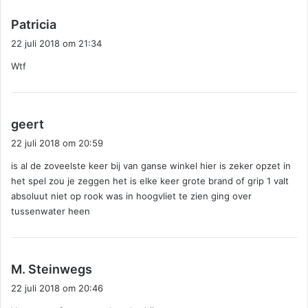
e
f
s
Patricia
:
c
22 juli 2018 om 21:34
h
Wtf
r
e
e
f
s
geert
:
c
22 juli 2018 om 20:59
h
is al de zoveelste keer bij van ganse winkel hier is zeker opzet in
r
het spel zou je zeggen het is elke keer grote brand of grip 1 valt
e
absoluut niet op rook was in hoogvliet te zien ging over
e
tussenwater heen
f
:
s
M. Steinwegs
c
22 juli 2018 om 20:46
h