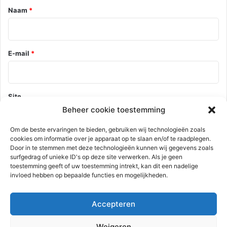
*
Naam
*
E-mail
*
Site
Beheer cookie toestemming
Om de beste ervaringen te bieden, gebruiken wij technologieën zoals
cookies om informatie over je apparaat op te slaan en/of te raadplegen.
Mijn naam, e-mail en site opslaan in deze browser voor de
Door in te stemmen met deze technologieën kunnen wij gegevens zoals
volgende keer wanneer ik een reactie plaats.
surfgedrag of unieke ID's op deze site verwerken. Als je geen
toestemming geeft of uw toestemming intrekt, kan dit een nadelige
invloed hebben op bepaalde functies en mogelijkheden.
Deze site gebruikt Akismet om spam te verminderen.
Bekijk hoe je
Accepteren
reactie gegevens worden verwerkt
.
Weigeren