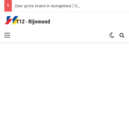
Zeer grote brand in duingebied | Oosterduinpad Ouddorp
Menu
Switch sk
Zoek