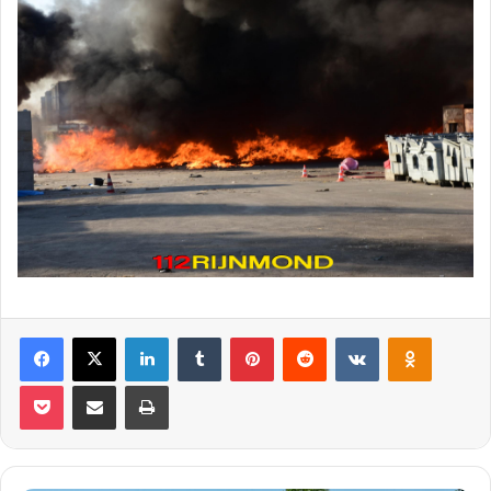
Facebook
X
LinkedIn
Tumblr
Pinterest
Reddit
VKontakte
Odnoklassniki
Pocket
Deel via E-mail
Print