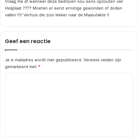
Vraag me af wanneer deze bedrijven nou eens opzouten van
r
Heijplaat ???? Moeten er eerst ernstige gewonden of doden
e
vallen !!!! Verhuis die zooi lekker naar de Maasvlakte !!
e
f
:
Geef een reactie
Je e-mailadres wordt niet gepubliceerd.
Vereiste velden zijn
gemarkeerd met
*
R
e
a
c
t
i
e