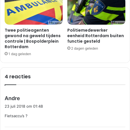
a
o
a
t
r
t
d
e
i
k
Twee politieagenten
Politiemedewerker
j
gewond na geweld tijdens
eenheid Rotterdam buiten
a
controle | Bospolderplein
functie gesteld
k
d
Rotterdam
P
e
2 dagen geleden
o
B
1 dag geleden
o
e
r
r
t
g
4 reacties
u
s
g
c
a
h
a
e
s
Andre
l
n
c
23 juli 2018 om 01:48
h
h
o
Fietsaccu’s ?
r
e
e
k