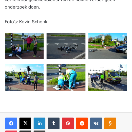
onderzoek doen.
Foto’s: Kevin Schenk
Facebook
X
LinkedIn
Tumblr
Pinterest
Reddit
VKontakte
Odnoklassniki
Pocket
Deel via E-mail
Print