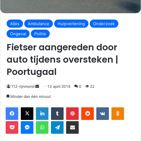
Alles
Ambulance
Hulpverlening
Onderzoek
Ongeval
Politie
Fietser aangereden door
auto tijdens oversteken |
Poortugaal
112-rijnmond
13 april 2014
0
22
Minder dan één minuut
Facebook
X
LinkedIn
Tumblr
Pinterest
Reddit
VKontakte
Odnoklassniki
Pocket
Messenger
WhatsApp
Telegram
Deel via E-mail