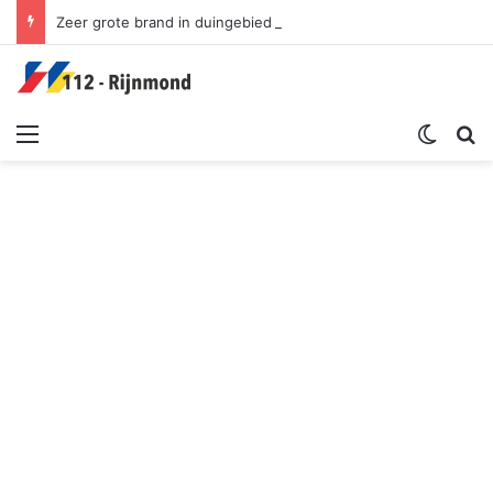
Zeer grote brand in duingebied | Oosterduinpad Ouddorp
Menu
Switch sk
Zoek