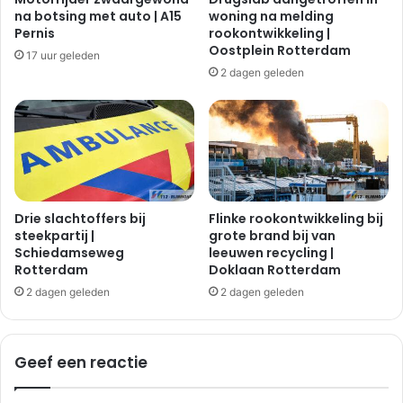
e
t
na botsing met auto | A15
woning na melding
r
o
Pernis
rookontwikkeling |
v
t
Oostplein Rotterdam
17 uur geleden
a
i
2 dagen geleden
n
j
H
d
a
e
a
n
r
s
e
o
n
v
l
e
Drie slachtoffers bij
Flinke rookontwikkeling bij
a
r
steekpartij |
grote brand bij van
a
Schiedamseweg
leeuwen recycling |
s
Rotterdam
Doklaan Rotterdam
n
t
,
e
2 dagen geleden
2 dagen geleden
S
k
c
e
h
n
Geef een reactie
i
|
e
P
d
o