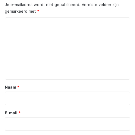
Je e-mailadres wordt niet gepubliceerd.
Vereiste velden zijn
a
o
gemarkeerd met
*
m
r
t
R
u
e
g
a
a
a
c
l
t
i
e
*
Naam
*
E-mail
*