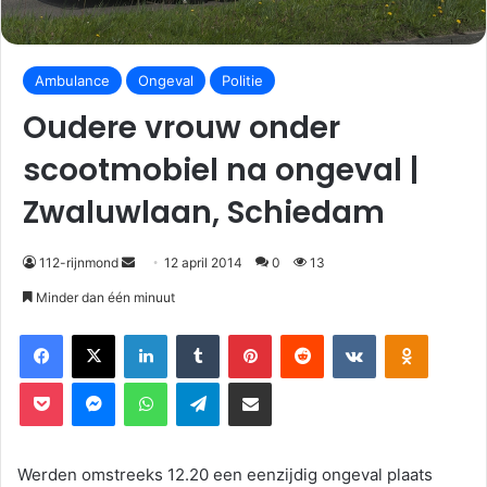
Ambulance
Ongeval
Politie
Oudere vrouw onder
scootmobiel na ongeval |
Zwaluwlaan, Schiedam
112-rijnmond
12 april 2014
0
13
Minder dan één minuut
Facebook
X
LinkedIn
Tumblr
Pinterest
Reddit
VKontakte
Odnoklassniki
Pocket
Messenger
WhatsApp
Telegram
Deel via E-mail
Werden omstreeks 12.20 een eenzijdig ongeval plaats