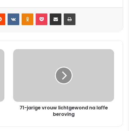
VKontakte
Odnoklassniki
Pocket
Deel via E-mail
Print
7
1
-
j
a
r
i
g
e
71-jarige vrouw lichtgewond na laffe
v
r
beroving
o
u