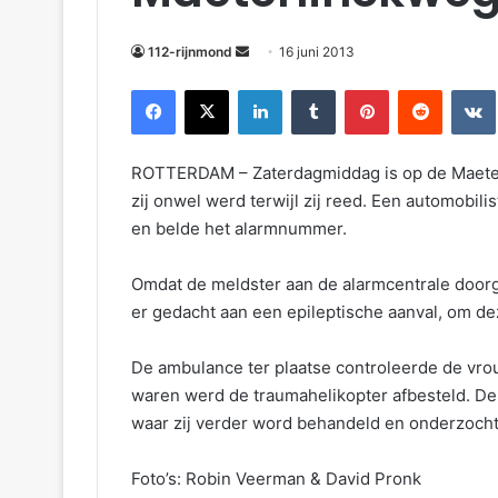
m
a
112-rijnmond
16 juni 2013
i
Facebook
X
LinkedIn
Tumblr
Pinterest
Reddit
VKontakte
l
ROTTERDAM – Zaterdagmiddag is op de Maeterl
zij onwel werd terwijl zij reed. Een automobilis
en belde het alarmnummer.
Omdat de meldster aan de alarmcentrale doo
er gedacht aan een epileptische aanval, om d
De ambulance ter plaatse controleerde de vro
waren werd de traumahelikopter afbesteld. De 
waar zij verder word behandeld en onderzocht
Foto’s: Robin Veerman & David Pronk