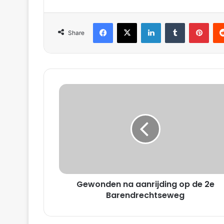
Facebook
X
LinkedIn
Tumblr
Pinterest
Reddit
Share
G
e
w
o
n
d
e
n
n
Gewonden na aanrijding op de 2e
a
a
Barendrechtseweg
a
n