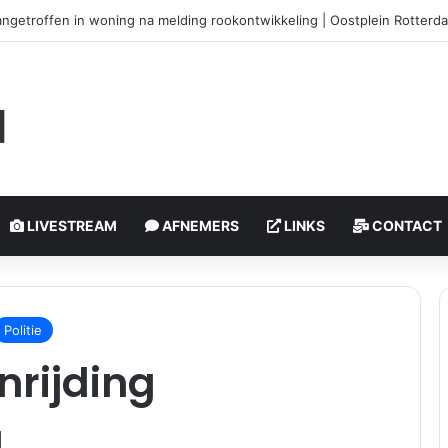
angetroffen in woning na melding rookontwikkeling | Oostplein Rotterd
LIVESTREAM
AFNEMERS
LINKS
CONTACT
Politie
rijding
g