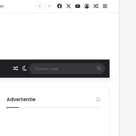
Facebook
X
YouTube
Log In
Gerelateerd artikel
Sidebar
am
Gerelateerd artikel
Switch skin
Zoeken
naar
Advertentie