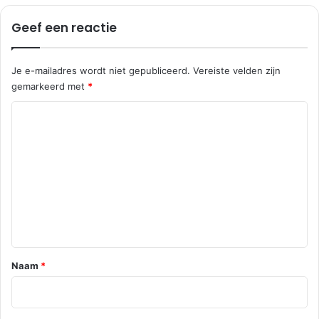
Geef een reactie
Je e-mailadres wordt niet gepubliceerd.
Vereiste velden zijn
gemarkeerd met
*
R
e
a
c
t
i
e
*
Naam
*