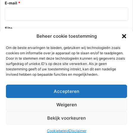
E-mail
*
Site
Beheer cookie toestemming
Om de beste ervaringen te bieden, gebruiken wij technologieën zoals
cookies om informatie over je apparaat op te slaan en/of te raadplegen.
Mijn naam, e-mail en site opslaan in deze browser voor de
Door in te stemmen met deze technologieën kunnen wij gegevens zoals
volgende keer wanneer ik een reactie plaats.
surfgedrag of unieke ID's op deze site verwerken. Als je geen
toestemming geeft of uw toestemming intrekt, kan dit een nadelige
invloed hebben op bepaalde functies en mogelijkheden.
Deze site gebruikt Akismet om spam te verminderen.
Bekijk hoe je
Accepteren
reactie gegevens worden verwerkt
.
Weigeren
Advertentie
Bekijk voorkeuren
Cookiebeleid
Disclaimer