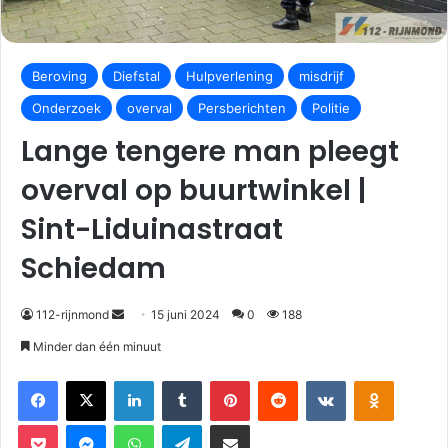
Beroving
Diefstal
Hulpverlening
misdrijf
Onderzoek
overval
Persberichten
Politie
Lange tengere man pleegt
overval op buurtwinkel |
Sint-Liduinastraat
Schiedam
112-rijnmond
15 juni 2024
0
188
Minder dan één minuut
Facebook
X
LinkedIn
Tumblr
Pinterest
Reddit
VKontakte
Odnoklassniki
Pocket
Messenger
WhatsApp
Telegram
Deel via E-mail