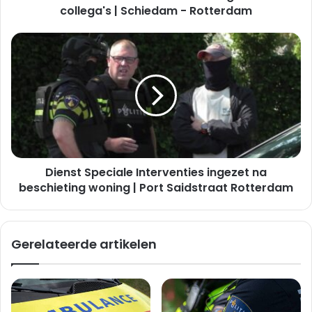
collega's | Schiedam - Rotterdam
Dienst
Speciale
Interventies
ingezet
na
beschieting
woning
|
Port
Dienst Speciale Interventies ingezet na
Saidstraat
Rotterdam
beschieting woning | Port Saidstraat Rotterdam
Gerelateerde artikelen