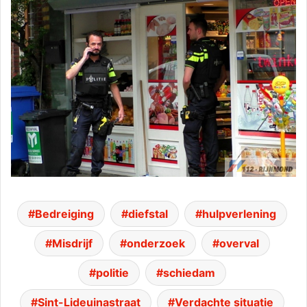
Bedreiging
diefstal
hulpverlening
Misdrijf
onderzoek
overval
politie
schiedam
Sint-Lideuinastraat
Verdachte situatie