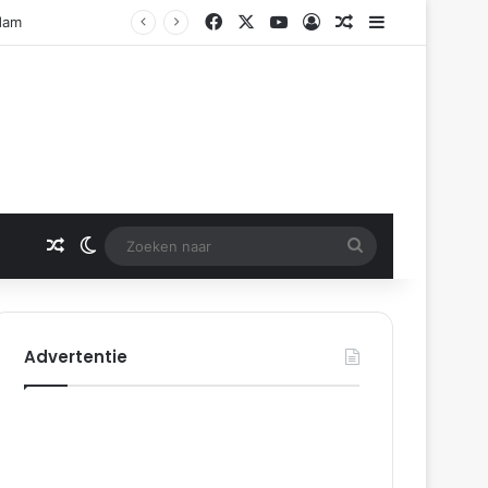
Facebook
X
YouTube
Log In
Gerelateerd artikel
Sidebar
Gerelateerd artikel
Switch skin
Zoeken
naar
Advertentie