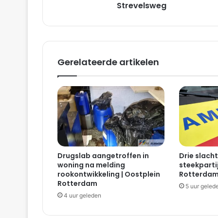
s
Strevelsweg
l
a
c
h
t
Gerelateerde artikelen
o
f
f
e
r
a
c
h
t
Drugslab aangetroffen in
Drie slacht
e
woning na melding
steekparti
r
rookontwikkeling | Oostplein
Rotterda
g
Rotterdam
5 uur geled
e
4 uur geleden
l
a
t