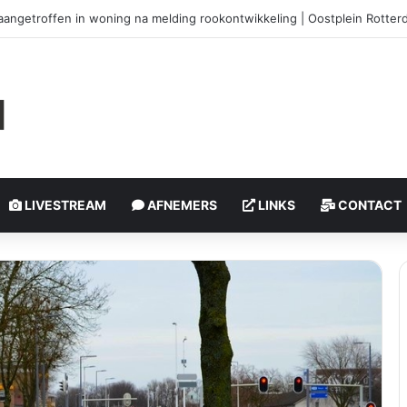
htoffers bij steekpartij | Schiedamseweg Rotterdam
LIVESTREAM
AFNEMERS
LINKS
CONTACT