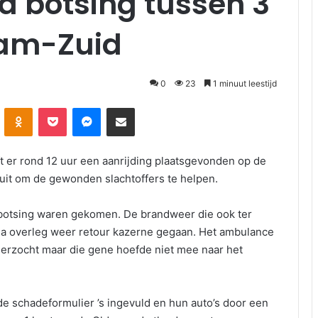
a botsing tussen 3
dam-Zuid
0
23
1 minuut leestijd
Odnoklassniki
Pocket
Messenger
Deel via E-mail
 er rond 12 uur een aanrijding plaatsgevonden op de
uit om de gewonden slachtoffers te helpen.
in botsing waren gekomen. De brandweer die ook ter
na overleg weer retour kazerne gegaan. Het ambulance
erzocht maar die gene hoefde niet mee naar het
e schadeformulier ’s ingevuld en hun auto’s door een