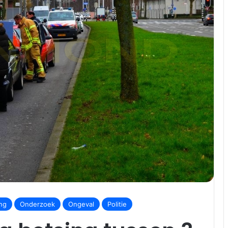
ng
Onderzoek
Ongeval
Politie