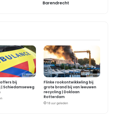
c
Barendrecht
h
t
e
o
v
e
r
v
a
l
r
e
s
t
offers bij
Flinke rookontwikkeling bij
a
j | Schiedamseweg
grote brand bij van leeuwen
u
m
recycling | Doklaan
r
Rotterdam
en
a
18 uur geleden
n
t
a