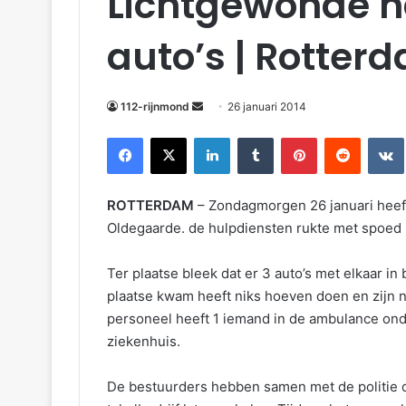
Lichtgewonde n
auto’s | Rotter
112-rijnmond
26 januari 2014
Facebook
X
LinkedIn
Tumblr
Pinterest
Reddit
VKontakte
ROTTERDAM
– Zondagmorgen 26 januari heeft
Oldegaarde. de hulpdiensten rukte met spoed 
Ter plaatse bleek dat er 3 auto’s met elkaar 
plaatse kwam heeft niks hoeven doen en zijn 
personeel heeft 1 iemand in de ambulance ond
ziekenhuis.
De bestuurders hebben samen met de politie d