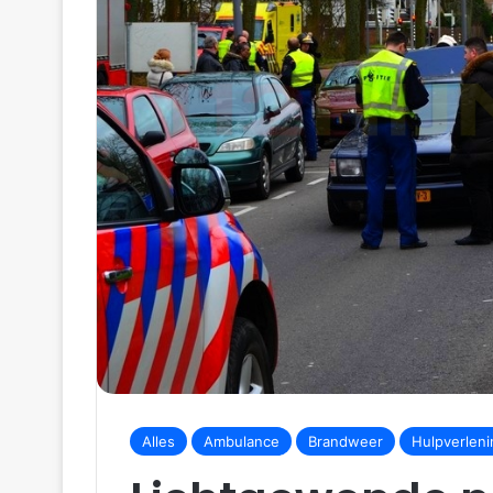
m
a
i
l
Alles
Ambulance
Brandweer
Hulpverleni