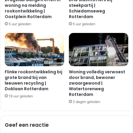
H
b
woning na melding
steekpartij |
o
i
rookontwikkeling |
Schiedamseweg
o
e
Oostplein Rotterdam
Rotterdam
g
l
5 uur geleden
5 uur geleden
v
n
l
a
i
o
e
n
t
g
e
v
a
Flinke rookontwikkeling bij
Woning volledig verwoest
l
grote brand bij van
door brand, bewoner
leeuwen recycling |
zwaargewond |
|
Doklaan Rotterdam
Watertorenweg
Z
Rotterdam
w
19 uur geleden
a
2 dagen geleden
l
u
w
Geef een reactie
l
a