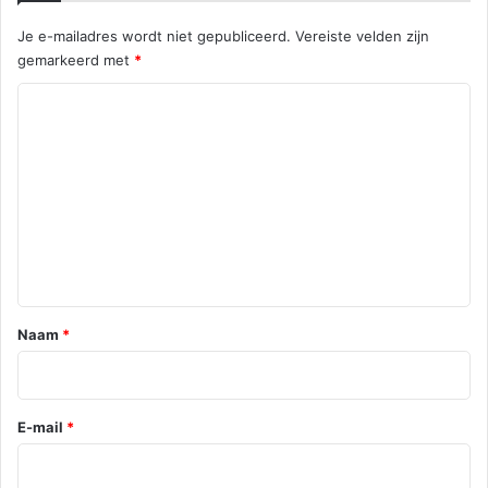
a
Je e-mailadres wordt niet gepubliceerd.
Vereiste velden zijn
n
gemarkeerd met
*
,
S
R
c
e
h
i
a
e
c
d
a
t
m
i
e
*
Naam
*
E-mail
*