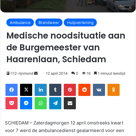
Ambulance
Brandweer
Hulpverlening
Medische noodsituatie aan
de Burgemeester van
Haarenlaan, Schiedam
112-rijnmond
12 april 2014
0
16
1 minuut leestijd
Facebook
X
LinkedIn
Tumblr
Pinterest
Reddit
VKontakte
Odnoklassniki
Pocket
Messenger
WhatsApp
Telegram
Deel via E-mail
SCHIEDAM – Zaterdagmorgen 12 april omstreeks kwart
voor 7 werd de ambulancedienst gealarmeerd voor een