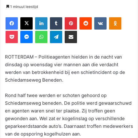
1 minuut leestijd
Facebook
X
LinkedIn
Tumblr
Pinterest
Reddit
VKontakte
Odnoklassniki
Pocket
Messenger
WhatsApp
Telegram
Deel via E-mail
ROTTERDAM – Politieagenten hielden in de nacht van
dinsdag op woensdag vier mannen aan die verdacht
werden van betrokkenheid bij een schietincident op de
Schiedamseweg Beneden.
Rond half twee werden er schoten gehoord op
Schiedamseweg beneden. De politie werd gewaarschuwd
en agenten waren snel ter plaatse. Zij troffen geen
gewonden aan. Wel zat er kogelinslag op verschillende
geparkeerdstaande auto’s. Daarnaast troffen medewerkers
van de opsporing kogelhulzen aan.