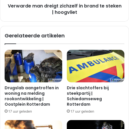
n
Verwarde man dreigt zichzelf in brand te steken
a
g
n
| hoogvliet
m
d
e
r
t
e
Gerelateerde artikelen
a
i
u
g
t
t
o
z
|
i
H
c
o
h
o
z
g
e
Drugslab aangetroffen in
Drie slachtoffers bij
v
l
woning na melding
steekpartij |
l
f
rookontwikkeling |
Schiedamseweg
i
i
Oostplein Rotterdam
Rotterdam
e
n
17 uur geleden
17 uur geleden
t
b
r
a