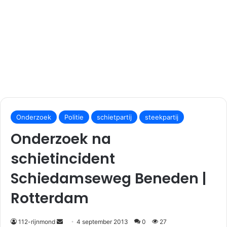
S
e
Onderzoek
Politie
schietpartij
steekpartij
n
Onderzoek na
d
a
schietincident
n
Schiedamseweg Beneden |
e
m
Rotterdam
a
i
112-rijnmond
4 september 2013
0
27
l