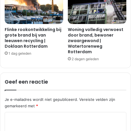
n
d
t
e
s
Flinke rookontwikkeling bij
Woning volledig verwoest
t
grote brand bij van
door brand, bewoner
leeuwen recycling |
zwaargewond |
e
Doklaan Rotterdam
Watertorenweg
k
Rotterdam
e
1 dag geleden
n
2 dagen geleden
|
h
o
Geef een reactie
o
g
v
Je e-mailadres wordt niet gepubliceerd.
Vereiste velden zijn
l
gemarkeerd met
*
i
e
R
t
e