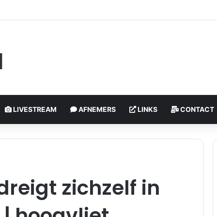
olledig verwoest door brand, bewoner zwaargewond | Watertorenweg 
LIVESTREAM
AFNEMERS
LINKS
CONTACT
eigt zichzelf in
| hoogvliet