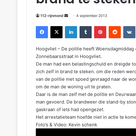
m
a
112-rijnmond
4 september 2013
i
Facebook
X
LinkedIn
Tumblr
Pinterest
Reddit
VKontakte
l
Hoogvliet – De politie heeft Woensdagmiddag 
Zonnebaarsstraat in Hoogvliet.
De man had een belastingschuld en dreigde t
zich zelf in brand te steken. om die reden we
van de politie met spoed gevraagd naar de wo
om de man de woning uit te praten.
Daar is de man zelf met de politie en Deurw
man gevoerd. De brandweer die stand-by ston
gaskraan of iets had opengezet.
Het arrestatieteam hoefde niet in actie te ko
Foto’s & Video: Kevin schenk