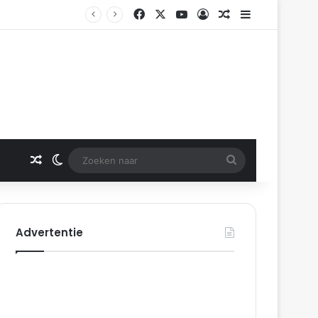
Facebook
X
YouTube
Log In
Gerelateerd artikel
Sidebar
Rotterdam
Gerelateerd artikel
Switch skin
Zoeken
naar
Advertentie