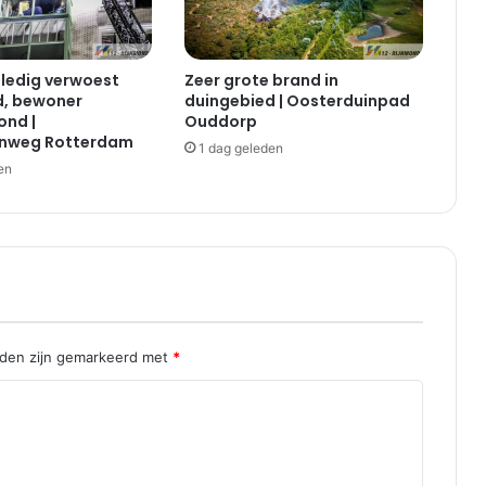
e
i
s
ledig verwoest
Zeer grote brand in
t
d, bewoner
duingebied | Oosterduinpad
r
nd |
Ouddorp
a
nweg Rotterdam
1 dag geleden
a
en
t
|
R
o
t
t
e
r
d
lden zijn gemarkeerd met
*
a
m