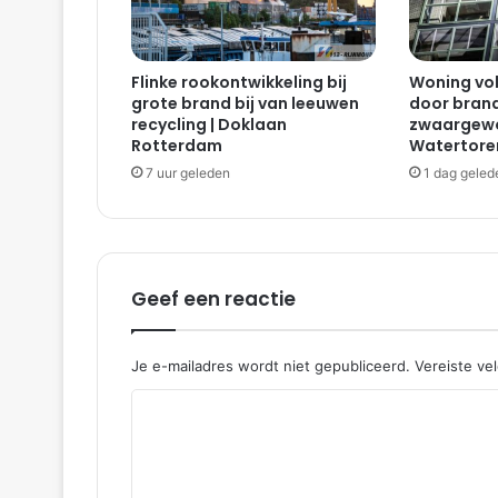
n
t
S
Flinke rookontwikkeling bij
Woning vol
c
grote brand bij van leeuwen
door bran
h
recycling | Doklaan
zwaargewo
i
Rotterdam
Watertore
e
7 uur geleden
1 dag geled
d
a
m
s
e
w
Geef een reactie
e
g
B
Je e-mailadres wordt niet gepubliceerd.
Vereiste ve
e
R
n
e
e
d
a
e