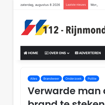
zaterdag, augustus 8 2026
Laatste nieuws
Woning v
HOME
OVER ONS
ADVERTEREN
S
e
Alles
Brandweer
Onderzoek
Politie
n
Verwarde man dr
d
a
n
brand te steken 
e